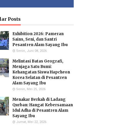
ia Isron
Kuswandi Sastra
Islam Hidayah,
di, S.Pd.
Nova,S.E.
S.Kom
y Head of
Deputy Head of
Administration
lar Posts
culum MI
Infrastructure
Coordinator & MA
Administration
Exhibition 2026: Pameran
Sains, Seni, dan Santri
Pesantren Alam Sayang Ibu
Senin, Juni 08, 2026
usmiati,
Yayuk Sundari, SE
Utami
.Si.
Food Quality Control
Suhariningsih, M.
Melintasi Batas Geografi,
onmental
Psi
 Specialists
Counselor
Menjaga Satu Bumi:
Kehangatan Siswa Hapcheon
Korea Selatan di Pesantren
Alam Sayang Ibu
Senin, Mei 25, 2026
Hartanto,
Maulana Malik
Menakar Berkah di Ladang
.Pd.
Irsyad, M.Pd
Qurban: Hangat Kebersamaan
ar Biology
Biology Teacher
cialist
Idul Adha di Pesantren Alam
Sayang Ibu
Jumat, Mei 22, 2026