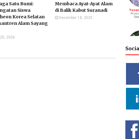
aga Satu Bumi:
Membaca Ayat-Ayat Alam
ngatan Siswa
di Balik Kabut Suranadi
Yunani
Princi
heon Korea Selatan
Say
December 18, 2025
esantren Alam Sayang
25, 2026
Soci
M. Bagu
S
Riay
Vidy
Cahya
Deputy He
Rel