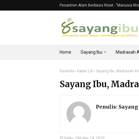
Pesantren Alam Berbasis Riset - "Manusia Khali
Home
Sayang Ibu
Madrasah 
Beranda
Kabar LSI
Sayang Ibu, Madrasah & 
Sayang Ibu, Madra
Penulis:
Sayang 
Sabtu, Oktober 24, 2020