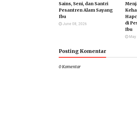
Sains, Seni, dan Santri
Menj
Pesantren Alam Sayang
Keha
Ibu
Hapc
di P
June 08, 2026
Ibu
May 
Posting Komentar
0 Komentar