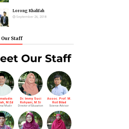
Lorong Khalifah
September 26, 2018
Our Staff
amaludin
Dr. Immy Suci
Assoc. Prof. M.
lah, M.Ed
Rohyani, M.Si
Roil Bilad
na/Mudir
Director of Education
Science Advisor