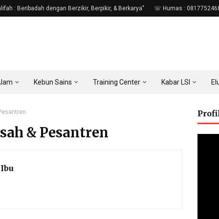
fah : Beribadah dengan Berzikir, Berpikir, & Berkarya"
☏ Humas : 081775246
Alam
Kebun Sains
Training Center
Kabar LSI
E
Pesantren
Prof
sah & Pesantren
Ibu