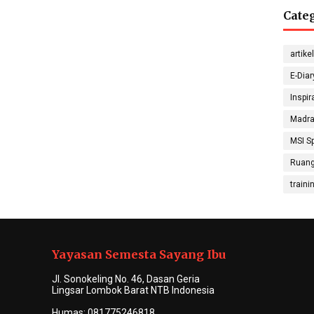
Cate
G
Sep
Sugon
artikel
Math
E-Diar
Inspir
Madra
Nada
MSI Sp
S
Physic
Ruang
traini
Hanif 
Sosiolo
Yayasan Semesta Sayang Ibu
Jl. Sonokeling No. 46, Dasan Geria
Lingsar Lombok Barat NTB Indonesia
Humas: 081775246818