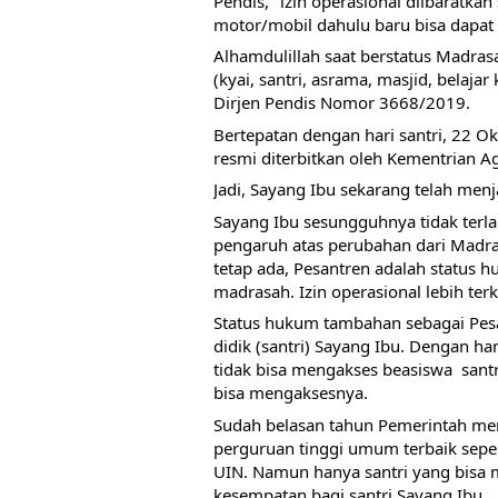
Pendis, "izin operasional diibaratka
motor/mobil dahulu baru bisa dapat 
Alhamdulillah saat berstatus Madras
(kyai, santri, asrama, masjid, belajar
Dirjen Pendis Nomor 3668/2019. 
Bertepatan dengan hari santri, 22 Ok
resmi diterbitkan oleh Kementrian A
Jadi, Sayang Ibu sekarang telah menj
Sayang Ibu sesungguhnya tidak terlalu
pengaruh atas perubahan dari Madra
tetap ada, Pesantren adalah status 
madrasah. Izin operasional lebih terk
Status hukum tambahan sebagai Pesa
didik (santri) Sayang Ibu. Dengan h
tidak bisa mengakses beasiswa  santr
bisa mengaksesnya. 
Sudah belasan tahun Pemerintah men
perguruan tinggi umum terbaik sepert
UIN. Namun hanya santri yang bisa 
kesempatan bagi santri Sayang Ibu.