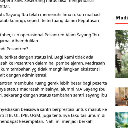
n seperti SIM. Seseorang harus bisa mengendarai 
SIM”.
ah, Sayang Ibu telah memenuhi lima rukun ma'had 
Mudi
 kitab kuning), seperti te tertuang dalam Keputusan 
tober, izin operasional Pesantren Alam Sayang Ibu 
gama. Alhamdulilah..
adi Pesantren? 
 terikat dengan status ini. Bagi kami tidak ada 
sah ke Pesantren dalam hal pembelajaran. Madrasah 
hukum tambahan yg tidak menghilangkan eksistensi 
ait dengan administrasi.
ntren membuka ruang gerak lebih besar bagi peserta 
anya status madrasah misalnya, alumni MA Sayang Ibu 
i, sekarang dengan status tambahan santri sayang ibu 
yediakan beasiswa santri berprestasi untuk masuk ke 
i ITB, UI, IPB, UGM, juga tentunya fakultas umum di 
mendapat kesempatan. Nah, ini menjadi berkah 