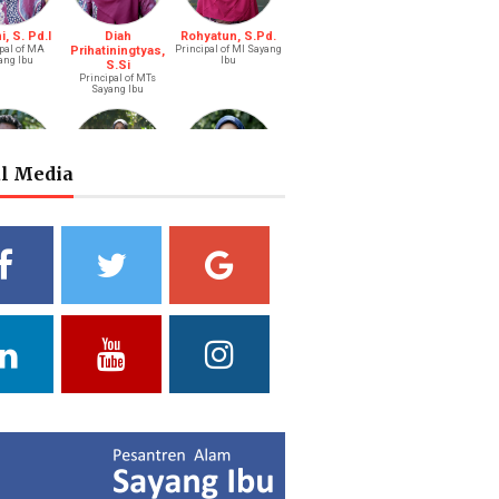
, S. Pd.I
Diah
Rohyatun, S.Pd.
pal of MA
Prihatiningtyas,
Principal of MI Sayang
ang Ibu
Ibu
S.Si
Principal of MTs
Sayang Ibu
al Media
s Bastari,
Ibtisyamah
Bintang Pratiwi,
.Li.
Hizam, M.Pd.
S.E.
ah (Boy)
Riayah (Girl)
Treasurer
a Putri
Yuliani, S.Pd
Fathul Hamdi, S.Si
ni, S.Pd.
Deputy of Head of
Deputy Head of
Curriculum MA
Curriculum MTs
ad of Public
ations