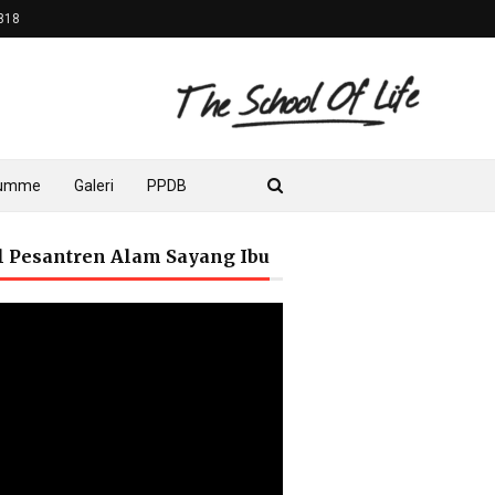
818
lumme
Galeri
PPDB
il Pesantren Alam Sayang Ibu