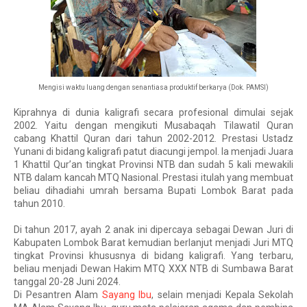
Mengisi waktu luang dengan senantiasa produktif berkarya (Dok. PAMSI)
Kiprahnya di dunia kaligrafi secara profesional dimulai sejak
2002. Yaitu dengan mengikuti Musabaqah Tilawatil Quran
cabang Khattil Quran dari tahun 2002-2012. Prestasi Ustadz
Yunani di bidang kaligrafi patut diacungi jempol. Ia menjadi Juara
1 Khattil Qur’an tingkat Provinsi NTB dan sudah 5 kali mewakili
NTB dalam kancah MTQ Nasional. Prestasi itulah yang membuat
beliau dihadiahi umrah bersama Bupati Lombok Barat pada
tahun 2010.
Di tahun 2017, ayah 2 anak ini dipercaya sebagai Dewan Juri di
Kabupaten Lombok Barat kemudian berlanjut menjadi Juri MTQ
tingkat Provinsi khususnya di bidang kaligrafi. Yang terbaru,
beliau menjadi Dewan Hakim MTQ XXX NTB di Sumbawa Barat
tanggal 20-28 Juni 2024.
Di Pesantren Alam
Sayang Ibu
, selain menjadi Kepala Sekolah