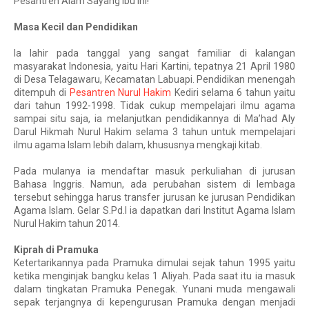
Pesantren Alam Sayang Ibu ini!
Masa Kecil dan Pendidikan
Ia lahir pada tanggal yang sangat familiar di kalangan 
masyarakat Indonesia, yaitu Hari Kartini, tepatnya 21 April 1980 
di Desa Telagawaru, Kecamatan Labuapi. Pendidikan menengah 
ditempuh di 
Pesantren Nurul Hakim
 Kediri selama 6 tahun yaitu 
dari tahun 1992-1998. Tidak cukup mempelajari ilmu agama 
sampai situ saja, ia melanjutkan pendidikannya di Ma’had Aly 
Darul Hikmah Nurul Hakim selama 3 tahun untuk mempelajari 
ilmu agama Islam lebih dalam, khususnya mengkaji kitab. 
Pada mulanya ia mendaftar masuk perkuliahan di jurusan 
Bahasa Inggris. Namun, ada perubahan sistem di lembaga 
tersebut sehingga harus transfer jurusan ke jurusan Pendidikan 
Agama Islam. Gelar S.Pd.I ia dapatkan dari Institut Agama Islam 
Nurul Hakim tahun 2014.
Kiprah di Pramuka
Ketertarikannya pada Pramuka dimulai sejak tahun 1995 yaitu 
ketika menginjak bangku kelas 1 Aliyah. Pada saat itu ia masuk 
dalam tingkatan Pramuka Penegak. Yunani muda mengawali 
sepak terjangnya di kepengurusan Pramuka dengan menjadi 