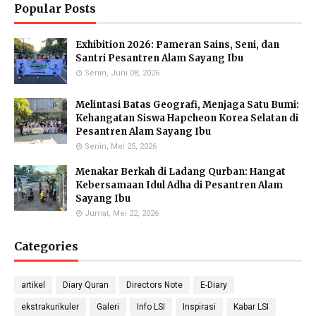
Popular Posts
Exhibition 2026: Pameran Sains, Seni, dan
Eka Kusmiati, S.Si.
Yayuk Sundari, SE
Utami Suhariningsih, M.
Santri Pesantren Alam Sayang Ibu
Environmental Chemistry
Food Quality Control
Psi
Specialists
Senin, Juni 08, 2026
Counselor
Melintasi Batas Geografi, Menjaga Satu Bumi:
Kehangatan Siswa Hapcheon Korea Selatan di
Pesantren Alam Sayang Ibu
Senin, Mei 25, 2026
Priyo Hartanto, M.Pd.
Maulana Malik Irsyad,
Molecular Biology Specialist
M.Pd
Menakar Berkah di Ladang Qurban: Hangat
Biology Teacher
Kebersamaan Idul Adha di Pesantren Alam
Sayang Ibu
Jumat, Mei 22, 2026
Categories
Gufron Septiahadi
Kirania Ramara Insani,
Sugondo S.Si.
S.Mat
Math Teacher
Math Teacher
artikel
Diary Quran
Directors Note
E-Diary
ekstrakurikuler
Galeri
Info LSI
Inspirasi
Kabar LSI