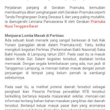
Perjalanan panjang di Gerakan Pramuka, kemudian 
membuatnya diberi penghargaan oleh Gerakan Pramuka seperti 
Tanda Penghargaan Orang Dewasa II, dan yang paling mutakhir, 
ia dianugerahi Lencana Pancawarsa III oleh Gerakan 
Pramuka 
Nusa Tenggara Barat
.
Menjuarai Lomba Masak di Pertinas
Ada sebuah kisah menarik yang sangat berkesan di hati Kak
Yunani (panggilan akrab dalam Pramuka.red). Yaitu, ketika
mengikuti kegiatan Pertinas (Perkemahan Bakti Nasional) Saka
Bakti Husada di Lampung tahun 2001. Pada saat itu ia masuk
dalam Krida Gizi. Dalam kegiatan tersebut, diadakan lomba
memasak. Dengan segala keterbatasan yang ada, nun jauh di
Tanggamus Lampung, ia mencari bahan masak dengan penuh
perjuangan di tempat yang belum pernah ia sambangi
sebelumnya.
Pada saat itu, ia melihat potensi daerah tersebut sebagai 
penghasil ikan. Peserta Pertinas perwakilan NTB tersebut 
berkeliling bertanya kepada masyarakat sekitar, mencari-cari 
informasi tentang bahan-bahan masakan yang khas dari daerah 
tersebut. Berlanjut keluar masuk pasar ikan yang aromanya 