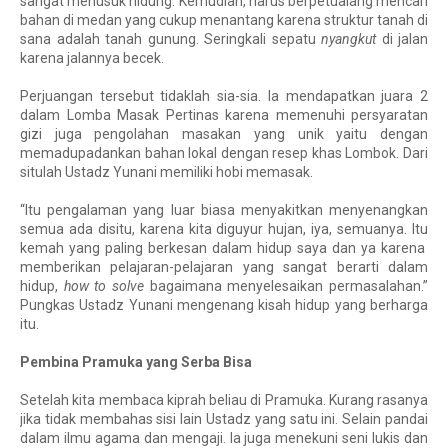
sangat menusuk hidung. Kemudian, harus berpetualang mencari 
bahan di medan yang cukup menantang karena struktur tanah di 
sana adalah tanah gunung. Seringkali sepatu 
nyangkut
 di jalan 
karena jalannya becek.
Perjuangan tersebut tidaklah sia-sia. Ia mendapatkan juara 2
dalam Lomba Masak Pertinas karena memenuhi persyaratan
gizi juga pengolahan masakan yang unik yaitu dengan
memadupadankan bahan lokal dengan resep khas Lombok. Dari
situlah Ustadz Yunani memiliki hobi memasak.
“Itu pengalaman yang luar biasa menyakitkan menyenangkan
semua ada disitu, karena kita diguyur hujan, iya, semuanya. Itu
kemah yang paling berkesan dalam hidup saya dan ya karena
memberikan pelajaran-pelajaran yang sangat berarti dalam
hidup,
how to solve
bagaimana menyelesaikan permasalahan.”
Pungkas Ustadz Yunani mengenang kisah hidup yang berharga
itu.
Pembina Pramuka yang Serba Bisa
Setelah kita membaca kiprah beliau di Pramuka. Kurang rasanya
jika tidak membahas sisi lain Ustadz yang satu ini. Selain pandai
dalam ilmu agama dan mengaji. Ia juga menekuni seni lukis dan