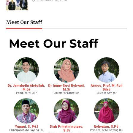
September 26, 2018
Meet Our Staff
Dr. Jamaludin Abdullah,
Dr. Immy Suci Rohyani,
Assoc. Prof. M. Roil
M.Ed
M.Si
Bilad
Pembina/Mudir
Director of Education
Science Advisor
Yunani, S. Pd.I
Diah Prihatiningtyas,
Rohyatun, S.Pd.
Principal of MA Sayang Ibu
S.Si
Principal of MI Sayang Ibu