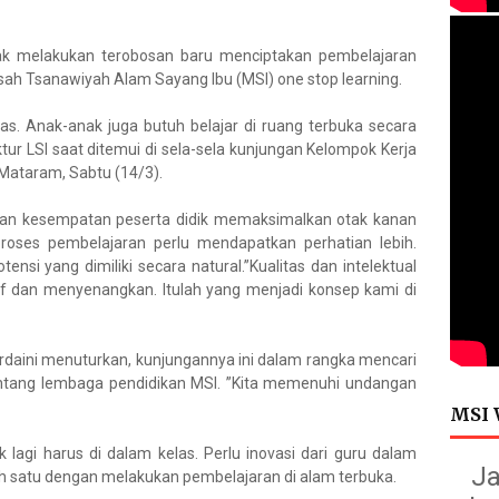
ak melakukan terobosan baru menciptakan pembelajaran
sah Tsanawiyah Alam Sayang Ibu (MSI) one stop learning.
as. Anak-anak juga butuh belajar di ruang terbuka secara
ktur LSI saat ditemui di sela-sela kunjungan Kelompok Kerja
 Mataram, Sabtu (14/3).
kan kesempatan peserta didik memaksimalkan otak kanan
 proses pembelajaran perlu mendapatkan perhatian lebih.
si yang dimiliki secara natural.”Kualitas dan intelektual
tif dan menyenangkan. Itulah yang menjadi konsep kami di
rdaini menuturkan, kunjungannya ini dalam rangka mencari
ntang lembaga pendidikan MSI. ”Kita memenuhi undangan
MSI 
 lagi harus di dalam kelas. Perlu inovasi dari guru dalam
Ja
h satu dengan melakukan pembelajaran di alam terbuka.