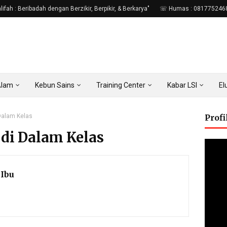
fah : Beribadah dengan Berzikir, Berpikir, & Berkarya"
☏ Humas : 081775246
Alam
Kebun Sains
Training Center
Kabar LSI
E
 Dalam Kelas
Prof
 di Dalam Kelas
Ibu