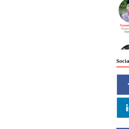
Yunani
Princi
Say
Soci
M. Bagu
S
Riay
Vidy
Cahya
Deputy He
Rel