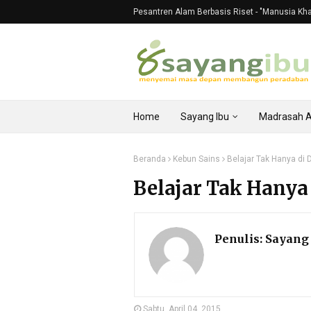
Pesantren Alam Berbasis Riset - "Manusia Khali
Home
Sayang Ibu
Madrasah 
Beranda
Kebun Sains
Belajar Tak Hanya di
Belajar Tak Hanya
Penulis:
Sayang 
Sabtu, April 04, 2015