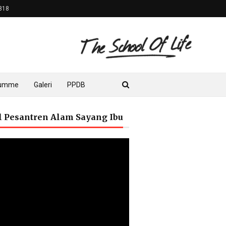
818
lumme
Galeri
PPDB
il Pesantren Alam Sayang Ibu