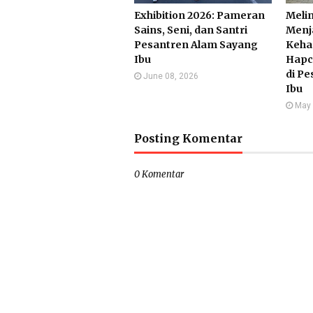
Exhibition 2026: Pameran
Melin
Sains, Seni, dan Santri
Menj
Pesantren Alam Sayang
Keha
Ibu
Hapc
di P
June 08, 2026
Ibu
May 
Posting Komentar
0 Komentar