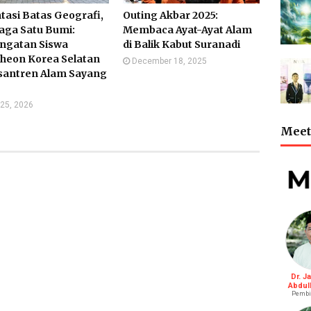
tasi Batas Geografi,
Outing Akbar 2025:
aga Satu Bumi:
Membaca Ayat-Ayat Alam
ngatan Siswa
di Balik Kabut Suranadi
heon Korea Selatan
December 18, 2025
esantren Alam Sayang
25, 2026
Meet 
Dr. J
Abdul
Pembi