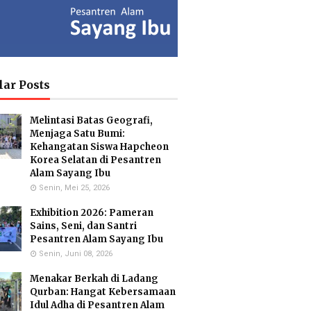
ia Isron
Kuswandi Sastra
Islam Hidayah,
di, S.Pd.
Nova,S.E.
S.Kom
y Head of
Deputy Head of
Administration
lar Posts
culum MI
Infrastructure
Coordinator & MA
Administration
Melintasi Batas Geografi,
Menjaga Satu Bumi:
Kehangatan Siswa Hapcheon
Korea Selatan di Pesantren
usmiati,
Yayuk Sundari, SE
Utami
Alam Sayang Ibu
.Si.
Food Quality Control
Suhariningsih, M.
Senin, Mei 25, 2026
onmental
Psi
 Specialists
Counselor
Exhibition 2026: Pameran
Sains, Seni, dan Santri
Pesantren Alam Sayang Ibu
Senin, Juni 08, 2026
Hartanto,
Maulana Malik
Menakar Berkah di Ladang
.Pd.
Irsyad, M.Pd
Qurban: Hangat Kebersamaan
ar Biology
Biology Teacher
cialist
Idul Adha di Pesantren Alam