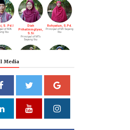
, S. Pd.I
Diah
Rohyatun, S.Pd.
pal of MA
Prihatiningtyas,
Principal of MI Sayang
ang Ibu
Ibu
S.Si
Principal of MTs
Sayang Ibu
al Media
s Bastari,
Ibtisyamah
Bintang Pratiwi,
.Li.
Hizam, M.Pd.
S.E.
ah (Boy)
Riayah (Girl)
Treasurer
a Putri
Yuliani, S.Pd
Fathul Hamdi, S.Si
ni, S.Pd.
Deputy of Head of
Deputy Head of
Curriculum MA
Curriculum MTs
ad of Public
ations