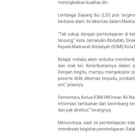
meningkatkan kualitas diri.
Lembaga Sayang Ibu (LSI) pun terger
berbasis alam. Ini dikemas dalam Madra
”Tak cukup dengan pembelajaran di kel
lansung,” kata Jamaludin Abdullah, Dire
Kepala Madrasah Ibtidaiyah (K3MI) Kota
Belajar melalui alam terbuka memberi
dan otak kiri. Keterlibatannya dalam
Dengan begitu, mampu mengeksplor poten
peserta didik dikemas terpadu, produk
sini,” jelasnya.
Sementara, Ketua K3MI HM Irwan Ali Wa
informasi tambahan dan berimbang te
dari pak direktur,” terangnya.
Menurutnya, saat ini pembelajaran tidak
mendesain kegiatan pembelajaran. Sala