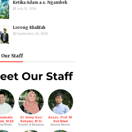
Ketika Adam a.s. Ngambek
July 31, 2024
Lorong Khalifah
September 26, 2018
Our Staff
amaludin
Dr. Immy Suci
Assoc. Prof. M.
lah, M.Ed
Rohyani, M.Si
Roil Bilad
na/Mudir
Director of Education
Science Advisor