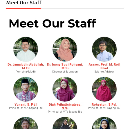
Meet Our Staff
Dr. Jamaludin Abdullah,
Dr. Immy Suci Rohyani,
Assoc. Prof. M. Roil
M.Ed
M.Si
Bilad
Pembina/Mudir
Director of Education
Science Advisor
Yunani, S. Pd.I
Diah Prihatiningtyas,
Rohyatun, S.Pd.
Principal of MA Sayang Ibu
S.Si
Principal of MI Sayang Ibu
Principal of MTs Sayang Ibu