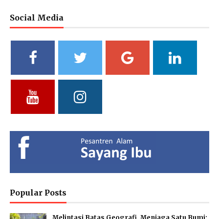
Social Media
M. Bagus Bastari, S.Li.
Ibtisyamah Hizam, M.Pd.
Bintang Pratiwi, S.E.
Riayah (Boy)
Riayah (Girl)
Treasurer
Vidya Putri Cahyani,
Yuliani, S.Pd
Fathul Hamdi, S.Si
S.Pd.
Deputy of Head of Curriculum
Deputy Head of Curriculum
MA
MTs
Deputy Head of Public
Relations
Hendria Isron Risandi,
Kuswandi Sastra
Islam Hidayah, S.Kom
S.Pd.
Nova,S.E.
Administration Coordinator &
MA Administration
Deputy Head of Curriculum MI
Deputy Head of Infrastructure
Popular Posts
Melintasi Batas Geografi, Menjaga Satu Bumi: