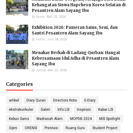
Eka Kusmiati, S.Si.
Yayuk Sundari, SE
Utami Suhariningsih, M.
Kehangatan Siswa Hapcheon Korea Selatan di
Environmental Chemistry
Food Quality Control
Psi
Pesantren Alam Sayang Ibu
Specialists
Counselor
Senin, Mei 25, 2026
Exhibition 2026: Pameran Sains, Seni, dan
Santri Pesantren Alam Sayang Ibu
Senin, Juni 08, 2026
Priyo Hartanto, M.Pd.
Maulana Malik Irsyad,
Molecular Biology Specialist
M.Pd
Menakar Berkah di Ladang Qurban: Hangat
Biology Teacher
Kebersamaan Idul Adha di Pesantren Alam
Sayang Ibu
Jumat, Mei 22, 2026
Categories
Gufron Septiahadi
Kirania Ramara Insani,
Sugondo S.Si.
S.Mat
Math Teacher
Math Teacher
artikel
Diary Quran
Directors Note
E-Diary
ekstrakurikuler
Galeri
Info LSI
Inspirasi
Kabar LSI
Kebun Sains
Madrasah Alam
MOPDB 2024
MSI Spotlight
Nada Khalid, S.Pd.
Nika Ropiatningsuari,
Didit Sukmana, S.Pd
Opini
ORENSI
Prestasi
Ruang Guru
Student Project
Physics Teacher
M.Sc.
Anthropology & Geography