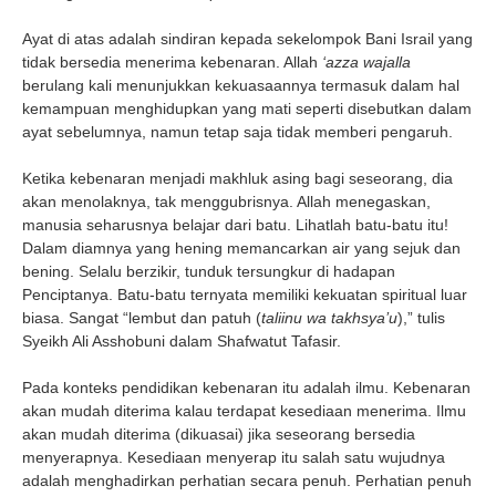
Ayat di atas adalah sindiran kepada sekelompok Bani Israil yang
tidak bersedia menerima kebenaran. Allah
‘azza wajalla
berulang kali menunjukkan kekuasaannya termasuk dalam hal
kemampuan menghidupkan yang mati seperti disebutkan dalam
ayat sebelumnya, namun tetap saja tidak memberi pengaruh.
Ketika kebenaran menjadi makhluk asing bagi seseorang, dia
akan menolaknya, tak menggubrisnya. Allah menegaskan,
manusia seharusnya belajar dari batu. Lihatlah batu-batu itu!
Dalam diamnya yang hening memancarkan air yang sejuk dan
bening. Selalu berzikir, tunduk tersungkur di hadapan
Penciptanya. Batu-batu ternyata memiliki kekuatan spiritual luar
biasa. Sangat “lembut dan patuh (
taliinu wa takhsya’u
),” tulis
Syeikh Ali Asshobuni dalam Shafwatut Tafasir.
Pada konteks pendidikan kebenaran itu adalah ilmu. Kebenaran
akan mudah diterima kalau terdapat kesediaan menerima. Ilmu
akan mudah diterima (dikuasai) jika seseorang bersedia
menyerapnya. Kesediaan menyerap itu salah satu wujudnya
adalah menghadirkan perhatian secara penuh. Perhatian penuh