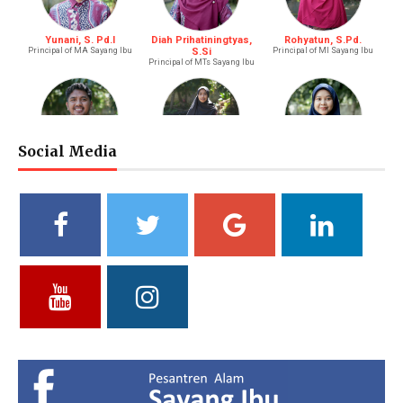
Yunani, S. Pd.I
Diah Prihatiningtyas,
Rohyatun, S.Pd.
Principal of MA Sayang Ibu
S.Si
Principal of MI Sayang Ibu
Principal of MTs Sayang Ibu
Social Media
M. Bagus Bastari, S.Li.
Ibtisyamah Hizam, M.Pd.
Bintang Pratiwi, S.E.
Riayah (Boy)
Riayah (Girl)
Treasurer
Vidya Putri Cahyani,
Yuliani, S.Pd
Fathul Hamdi, S.Si
S.Pd.
Deputy of Head of Curriculum
Deputy Head of Curriculum
MA
MTs
Deputy Head of Public
Relations