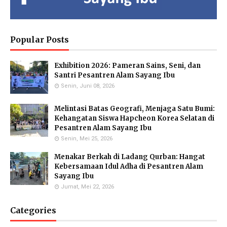
Hendria Isron Risandi,
Kuswandi Sastra
Islam Hidayah, S.Kom
S.Pd.
Nova,S.E.
Administration Coordinator &
MA Administration
Deputy Head of Curriculum MI
Deputy Head of Infrastructure
Popular Posts
Exhibition 2026: Pameran Sains, Seni, dan
Eka Kusmiati, S.Si.
Yayuk Sundari, SE
Utami Suhariningsih, M.
Santri Pesantren Alam Sayang Ibu
Environmental Chemistry
Food Quality Control
Psi
Specialists
Senin, Juni 08, 2026
Counselor
Melintasi Batas Geografi, Menjaga Satu Bumi:
Kehangatan Siswa Hapcheon Korea Selatan di
Pesantren Alam Sayang Ibu
Senin, Mei 25, 2026
Priyo Hartanto, M.Pd.
Maulana Malik Irsyad,
Molecular Biology Specialist
M.Pd
Menakar Berkah di Ladang Qurban: Hangat
Biology Teacher
Kebersamaan Idul Adha di Pesantren Alam
Sayang Ibu
Jumat, Mei 22, 2026
Categories
Gufron Septiahadi
Kirania Ramara Insani,
Sugondo S.Si.
S.Mat
Math Teacher
Math Teacher