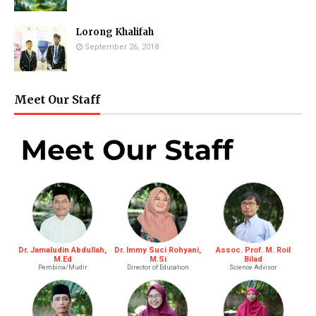
Lorong Khalifah
September 26, 2018
Meet Our Staff
Dr. Jamaludin Abdullah,
Dr. Immy Suci Rohyani,
Assoc. Prof. M. Roil
M.Ed
M.Si
Bilad
Pembina/Mudir
Director of Education
Science Advisor