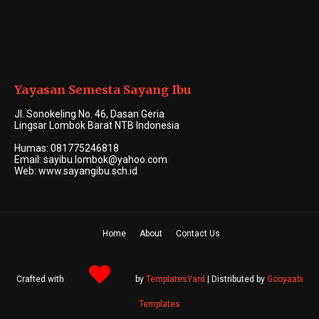
Khairul Atqiya, S.Pd.,
Fauzan Azizan, Lc.,
M.H.
M.H.I.
Arabic & Islamic Teacher
Islamic Religion Education
Yayasan Semesta Sayang Ibu
Teacher
Jl. Sonokeling No. 46, Dasan Geria
Lingsar Lombok Barat NTB Indonesia
Humas: 081775246818
Email: sayibu.lombok@yahoo.com
Haasyir Syarif, S.Pd.I.
Muhammad Ashuri, Q.H.
Nurul Zam Zami, S.Ag.
Web: www.sayangibu.sch.id
Arabic Language Specialist
Kitab Kuning Specialist
PAI Teacher (MI)
Home
About
Contact Us
Saptayadi, S.Pd.
Eta Sariyuliana, S.Pd.
Chusnul Alfiyah
Science Teacher (MI)
Administration & Content
Prasaliani, S.Pd., Gr
Creator (MI)
Math Teacher (MI)
Crafted with
by
TemplatesYard
| Distributed by
Gooyaabi
Templates