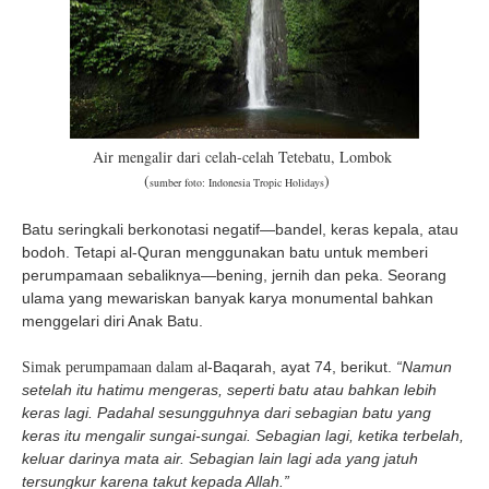
Air mengalir dari celah-celah Tetebatu, Lombok
(
)
sumber foto: Indonesia Tropic Holidays
B
atu seringkali berkonotasi negatif—bandel, keras kepala, atau
bodoh. Tetapi al-Quran menggunakan batu untuk memberi
perumpamaan sebaliknya—bening, jernih dan peka. Seorang
ulama yang mewariskan banyak karya monumental bahkan
menggelari diri Anak Batu.
l-Baqarah, ayat 74, berikut.
“Namun
Simak perumpamaan dalam a
setelah itu hatimu mengeras, seperti batu atau bahkan lebih
keras lagi. Padahal sesungguhnya dari sebagian batu yang
keras itu mengalir sungai-sungai. Sebagian lagi, ketika terbelah,
keluar darinya mata air. Sebagian lain lagi ada yang jatuh
tersungkur karena takut kepada Allah.”