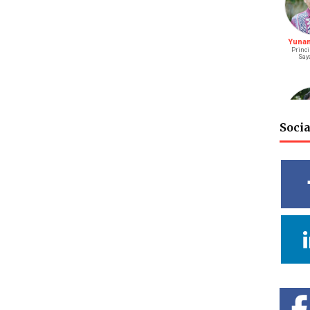
Yunani
Princi
Say
Soci
M. Bagu
S
Riay
Vidy
Cahya
Deputy He
Rel