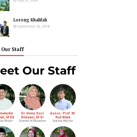
July 31, 2024
Lorong Khalifah
September 26, 2018
Our Staff
amaludin
Dr. Immy Suci
Assoc. Prof. M.
lah, M.Ed
Rohyani, M.Si
Roil Bilad
na/Mudir
Director of Education
Science Advisor