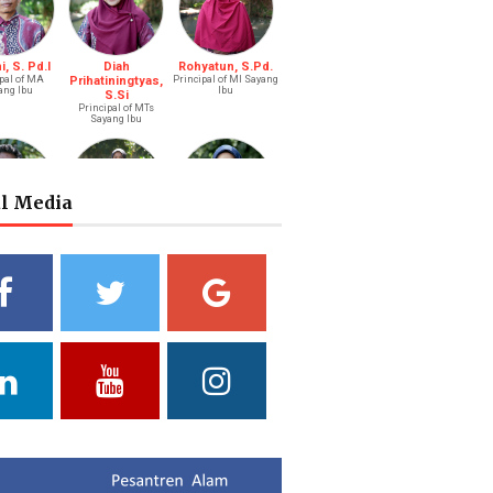
, S. Pd.I
Diah
Rohyatun, S.Pd.
pal of MA
Prihatiningtyas,
Principal of MI Sayang
ang Ibu
Ibu
S.Si
Principal of MTs
Sayang Ibu
al Media
s Bastari,
Ibtisyamah
Bintang Pratiwi,
.Li.
Hizam, M.Pd.
S.E.
ah (Boy)
Riayah (Girl)
Treasurer
a Putri
Yuliani, S.Pd
Fathul Hamdi, S.Si
ni, S.Pd.
Deputy of Head of
Deputy Head of
Curriculum MA
Curriculum MTs
ad of Public
ations