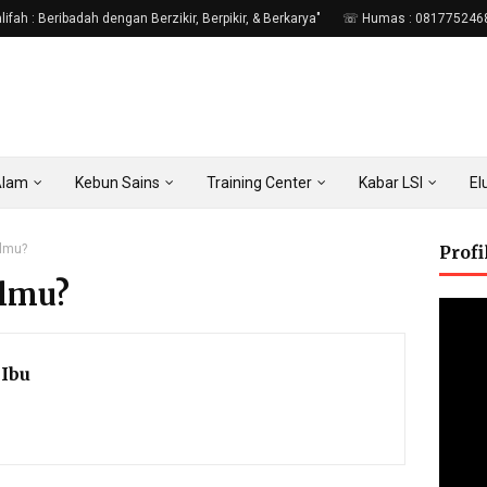
fah : Beribadah dengan Berzikir, Berpikir, & Berkarya"
☏ Humas : 081775246
Alam
Kebun Sains
Training Center
Kabar LSI
E
elmu?
Prof
elmu?
Ibu