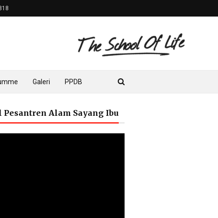
818
lumme
Galeri
PPDB
il Pesantren Alam Sayang Ibu