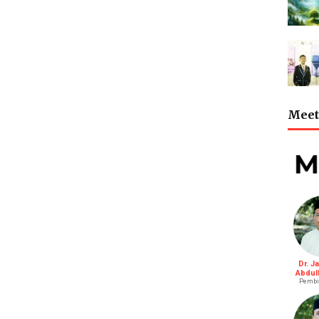
Meet 
Dr. J
Abdul
Pembi