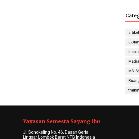
Cate
G
Sep
Sugon
artikel
Math
E-Diar
Inspir
Madra
Nada
MSI Sp
S
Physic
Ruang
traini
Hanif 
Sosiolo
Yayasan Semesta Sayang Ibu
Jl. Sonokeling No. 46, Dasan Geria
Lingsar Lombok Barat NTB Indonesia