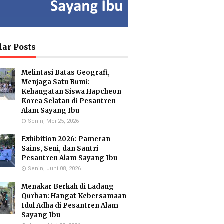
ia Isron
Kuswandi Sastra
Islam Hidayah,
di, S.Pd.
Nova,S.E.
S.Kom
y Head of
Deputy Head of
Administration
lar Posts
culum MI
Infrastructure
Coordinator & MA
Administration
Melintasi Batas Geografi,
Menjaga Satu Bumi:
Kehangatan Siswa Hapcheon
Korea Selatan di Pesantren
usmiati,
Yayuk Sundari, SE
Utami
Alam Sayang Ibu
.Si.
Food Quality Control
Suhariningsih, M.
Senin, Mei 25, 2026
onmental
Psi
 Specialists
Counselor
Exhibition 2026: Pameran
Sains, Seni, dan Santri
Pesantren Alam Sayang Ibu
Senin, Juni 08, 2026
Hartanto,
Maulana Malik
Menakar Berkah di Ladang
.Pd.
Irsyad, M.Pd
Qurban: Hangat Kebersamaan
ar Biology
Biology Teacher
cialist
Idul Adha di Pesantren Alam
Sayang Ibu