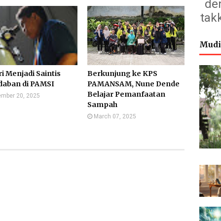
de
tak
Mudi
i Menjadi Saintis
Berkunjung ke KPS
daban di PAMSI
PAMANSAM, Nune Dende
Belajar Pemanfaatan
mber 20, 2025
Sampah
March 07, 2025