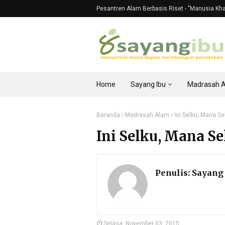
Pesantren Alam Berbasis Riset - "Manusia Khali
Home
Sayang Ibu
Madrasah 
Beranda
Madrasah Alam
Ini Selku, Mana S
Ini Selku, Mana S
Penulis:
Sayang 
Selasa, November 03, 2015