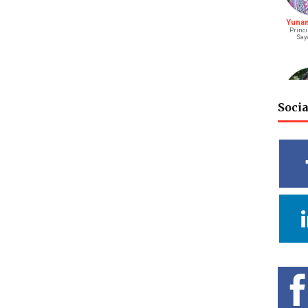
Yunani
Princi
Say
Soci
M. Bagu
S
Riay
Vidy
Cahya
Deputy He
Rel