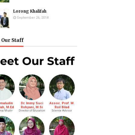
Lorong Khalifah
September 26, 2018
Our Staff
amaludin
Dr. Immy Suci
Assoc. Prof. M.
lah, M.Ed
Rohyani, M.Si
Roil Bilad
na/Mudir
Director of Education
Science Advisor