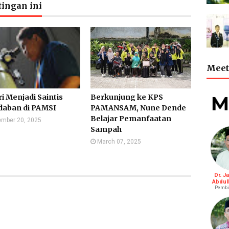
ingan ini
Meet 
i Menjadi Saintis
Berkunjung ke KPS
daban di PAMSI
PAMANSAM, Nune Dende
Belajar Pemanfaatan
mber 20, 2025
Sampah
March 07, 2025
Dr. J
Abdul
Pembi