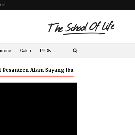
818
lumme
Galeri
PPDB
il Pesantren Alam Sayang Ibu