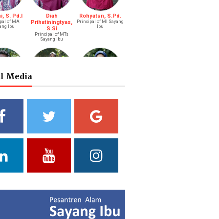
, S. Pd.I
Diah
Rohyatun, S.Pd.
pal of MA
Prihatiningtyas,
Principal of MI Sayang
ang Ibu
Ibu
S.Si
Principal of MTs
Sayang Ibu
al Media
s Bastari,
Ibtisyamah
Bintang Pratiwi,
.Li.
Hizam, M.Pd.
S.E.
ah (Boy)
Riayah (Girl)
Treasurer
a Putri
Yuliani, S.Pd
Fathul Hamdi, S.Si
ni, S.Pd.
Deputy of Head of
Deputy Head of
Curriculum MA
Curriculum MTs
ad of Public
ations