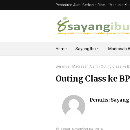
Pesantren Alam Berbasis Riset - "Manusia Khali
Home
Sayang Ibu
Madrasah 
Beranda
Madrasah Alam
Outing Class ke 
Outing Class ke 
Penulis:
Sayang 
Jumat, November 04, 2016