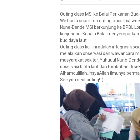
Outing class MSI ke Balai Perikanan Bu
We had a super fun outing class last we
Nune-Dende MSI berkunjung ke BPBL Lomb
kunjungan, Kepala Balai menyempatkan 
budidaya laut.
Outing class kali ini adalah integrasi soci
melakukan observasi dan wawancara me
masyarakat sekitar. Yuhuuu! Nune-Dende
observasi biota laut dan tumbuhan di se
Alhamdulillah..InsyaAllah ilmunya berma
See you next outing! :)