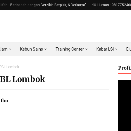
fah : Beribadah dengan Berzikir, Berpikir, & Berkarya"
☏ Humas : 081775246
Alam
Kebun Sains
Training Center
Kabar LSI
E
BPBL Lombok
Prof
BPBL Lombok
Ibu