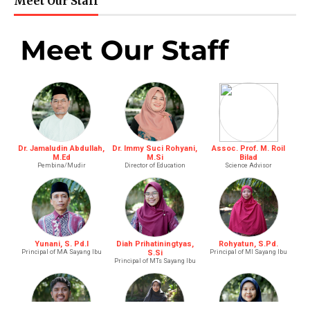
Meet Our Staff
Dr. Jamaludin Abdullah,
Dr. Immy Suci Rohyani,
Assoc. Prof. M. Roil
M.Ed
M.Si
Bilad
Pembina/Mudir
Director of Education
Science Advisor
Yunani, S. Pd.I
Diah Prihatiningtyas,
Rohyatun, S.Pd.
Principal of MA Sayang Ibu
S.Si
Principal of MI Sayang Ibu
Principal of MTs Sayang Ibu