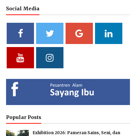
Social Media
M. Bagus Bastari, S.Li.
Ibtisyamah Hizam, M.Pd.
Bintang Pratiwi, S.E.
Riayah (Boy)
Riayah (Girl)
Treasurer
Vidya Putri Cahyani,
Yuliani, S.Pd
Fathul Hamdi, S.Si
S.Pd.
Deputy of Head of Curriculum
Deputy Head of Curriculum
MA
MTs
Deputy Head of Public
Relations
Hendria Isron Risandi,
Kuswandi Sastra
Islam Hidayah, S.Kom
S.Pd.
Nova,S.E.
Administration Coordinator &
MA Administration
Deputy Head of Curriculum MI
Deputy Head of Infrastructure
Popular Posts
Exhibition 2026: Pameran Sains, Seni, dan