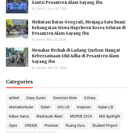
Eka Kusmiati, S.Si.
Yayuk Sundari, SE
Utami Suhariningsih, M.
Santri Pesantren Alam Sayang Ibu
Environmental Chemistry
Food Quality Control
Psi
Specialists
Senin, Juni 08, 2026
Counselor
Melintasi Batas Geografi, Menjaga Satu Bumi:
Kehangatan Siswa Hapcheon Korea Selatan di
Pesantren Alam Sayang Ibu
Senin, Mei 25, 2026
Priyo Hartanto, M.Pd.
Maulana Malik Irsyad,
Molecular Biology Specialist
M.Pd
Menakar Berkah di Ladang Qurban: Hangat
Biology Teacher
Kebersamaan Idul Adha di Pesantren Alam
Sayang Ibu
Jumat, Mei 22, 2026
Categories
Gufron Septiahadi
Kirania Ramara Insani,
Sugondo S.Si.
S.Mat
Math Teacher
Math Teacher
artikel
Diary Quran
Directors Note
E-Diary
ekstrakurikuler
Galeri
Info LSI
Inspirasi
Kabar LSI
Kebun Sains
Madrasah Alam
MOPDB 2024
MSI Spotlight
Nada Khalid, S.Pd.
Nika Ropiatningsuari,
Didit Sukmana, S.Pd
Opini
ORENSI
Prestasi
Ruang Guru
Student Project
Physics Teacher
M.Sc.
Anthropology & Geography
Teacher
Laboratory