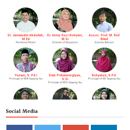
Dr. Jamaludin Abdullah,
Dr. Immy Suci Rohyani,
Assoc. Prof. M. Roil
M.Ed
M.Si
Bilad
Pembina/Mudir
Director of Education
Science Advisor
Yunani, S. Pd.I
Diah Prihatiningtyas,
Rohyatun, S.Pd.
Principal of MA Sayang Ibu
S.Si
Principal of MI Sayang Ibu
Principal of MTs Sayang Ibu
Social Media
M. Bagus Bastari, S.Li.
Ibtisyamah Hizam, M.Pd.
Bintang Pratiwi, S.E.
Riayah (Boy)
Riayah (Girl)
Treasurer