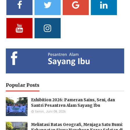
Vidya Putri Cahyani,
Yuliani, S.Pd
Fathul Hamdi, S.Si
S.Pd.
Deputy of Head of Curriculum
Deputy Head of Curriculum
MA
MTs
Deputy Head of Public
Relations
Hendria Isron Risandi,
Kuswandi Sastra
Islam Hidayah, S.Kom
S.Pd.
Nova,S.E.
Administration Coordinator &
MA Administration
Deputy Head of Curriculum MI
Deputy Head of Infrastructure
Popular Posts
Exhibition 2026: Pameran Sains, Seni, dan
Eka Kusmiati, S.Si.
Yayuk Sundari, SE
Utami Suhariningsih, M.
Santri Pesantren Alam Sayang Ibu
Environmental Chemistry
Food Quality Control
Psi
Specialists
Senin, Juni 08, 2026
Counselor
Melintasi Batas Geografi, Menjaga Satu Bumi: