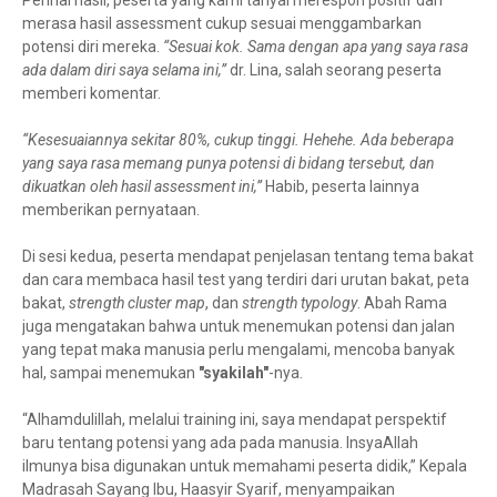
Perihal hasil, peserta yang kami tanyai merespon positif dan
merasa hasil assessment cukup sesuai menggambarkan
potensi diri mereka.
“Sesuai kok. Sama dengan apa yang saya rasa
ada dalam diri saya selama ini,”
dr. Lina, salah seorang peserta
memberi komentar.
“Kesesuaiannya sekitar 80%, cukup tinggi. Hehehe. Ada beberapa
yang saya rasa memang punya potensi di bidang tersebut, dan
dikuatkan oleh hasil assessment ini,”
Habib, peserta lainnya
memberikan pernyataan.
Di sesi kedua, peserta mendapat penjelasan tentang tema bakat
dan cara membaca hasil test yang terdiri dari urutan bakat, peta
bakat,
strength cluster map
, dan
strength typology
. Abah Rama
juga mengatakan bahwa untuk menemukan potensi dan jalan
yang tepat maka manusia perlu mengalami, mencoba banyak
hal, sampai menemukan
"syakilah"
-nya.
“Alhamdulillah, melalui training ini, saya mendapat perspektif
baru tentang potensi yang ada pada manusia. InsyaAllah
ilmunya bisa digunakan untuk memahami peserta didik,” Kepala
Madrasah Sayang Ibu, Haasyir Syarif, menyampaikan