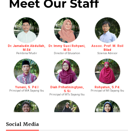
Dr. Jamaludin Abdullah,
Dr. Immy Suci Rohyani,
Assoc. Prof. M. Roil
M.Ed
M.Si
Bilad
Pembina/Mudir
Director of Education
Science Advisor
Yunani, S. Pd.I
Diah Prihatiningtyas,
Rohyatun, S.Pd.
Principal of MA Sayang Ibu
S.Si
Principal of MI Sayang Ibu
Principal of MTs Sayang Ibu
Social Media
M. Bagus Bastari, S.Li.
Ibtisyamah Hizam, M.Pd.
Bintang Pratiwi, S.E.
Riayah (Boy)
Riayah (Girl)
Treasurer