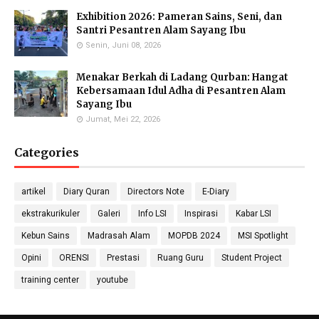
Exhibition 2026: Pameran Sains, Seni, dan
Santri Pesantren Alam Sayang Ibu
Senin, Juni 08, 2026
Priyo Hartanto, M.Pd.
Maulana Malik Irsyad,
Molecular Biology Specialist
M.Pd
Menakar Berkah di Ladang Qurban: Hangat
Biology Teacher
Kebersamaan Idul Adha di Pesantren Alam
Sayang Ibu
Jumat, Mei 22, 2026
Categories
Gufron Septiahadi
Kirania Ramara Insani,
Sugondo S.Si.
S.Mat
Math Teacher
Math Teacher
artikel
Diary Quran
Directors Note
E-Diary
ekstrakurikuler
Galeri
Info LSI
Inspirasi
Kabar LSI
Kebun Sains
Madrasah Alam
MOPDB 2024
MSI Spotlight
Nada Khalid, S.Pd.
Nika Ropiatningsuari,
Didit Sukmana, S.Pd
Opini
ORENSI
Prestasi
Ruang Guru
Student Project
Physics Teacher
M.Sc.
Anthropology & Geography
Teacher
Laboratory
training center
youtube