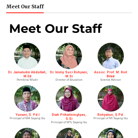
Meet Our Staff
Dr. Jamaludin Abdullah,
Dr. Immy Suci Rohyani,
Assoc. Prof. M. Roil
M.Ed
M.Si
Bilad
Pembina/Mudir
Director of Education
Science Advisor
Yunani, S. Pd.I
Diah Prihatiningtyas,
Rohyatun, S.Pd.
Principal of MA Sayang Ibu
S.Si
Principal of MI Sayang Ibu
Principal of MTs Sayang Ibu