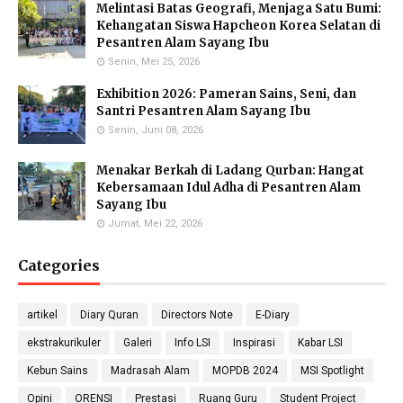
Melintasi Batas Geografi, Menjaga Satu Bumi:
Eka Kusmiati, S.Si.
Yayuk Sundari, SE
Utami Suhariningsih, M.
Kehangatan Siswa Hapcheon Korea Selatan di
Environmental Chemistry
Food Quality Control
Psi
Pesantren Alam Sayang Ibu
Specialists
Counselor
Senin, Mei 25, 2026
Exhibition 2026: Pameran Sains, Seni, dan
Santri Pesantren Alam Sayang Ibu
Senin, Juni 08, 2026
Priyo Hartanto, M.Pd.
Maulana Malik Irsyad,
Molecular Biology Specialist
M.Pd
Menakar Berkah di Ladang Qurban: Hangat
Biology Teacher
Kebersamaan Idul Adha di Pesantren Alam
Sayang Ibu
Jumat, Mei 22, 2026
Categories
Gufron Septiahadi
Kirania Ramara Insani,
Sugondo S.Si.
S.Mat
Math Teacher
Math Teacher
artikel
Diary Quran
Directors Note
E-Diary
ekstrakurikuler
Galeri
Info LSI
Inspirasi
Kabar LSI
Kebun Sains
Madrasah Alam
MOPDB 2024
MSI Spotlight
Nada Khalid, S.Pd.
Nika Ropiatningsuari,
Didit Sukmana, S.Pd
Opini
ORENSI
Prestasi
Ruang Guru
Student Project