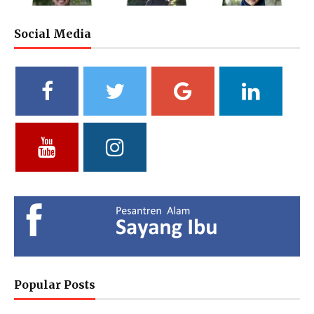
Social Media
M. Bagus Bastari, S.Li.
Ibtisyamah Hizam, M.Pd.
Bintang Pratiwi, S.E.
Riayah (Boy)
Riayah (Girl)
Treasurer
Vidya Putri Cahyani,
Yuliani, S.Pd
Fathul Hamdi, S.Si
S.Pd.
Deputy of Head of Curriculum
Deputy Head of Curriculum
MA
MTs
Deputy Head of Public
Relations
Hendria Isron Risandi,
Kuswandi Sastra
Islam Hidayah, S.Kom
S.Pd.
Nova,S.E.
Administration Coordinator &
MA Administration
Deputy Head of Curriculum MI
Deputy Head of Infrastructure
Popular Posts