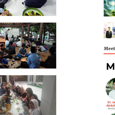
Meet 
Dr. J
Abdul
Pembi