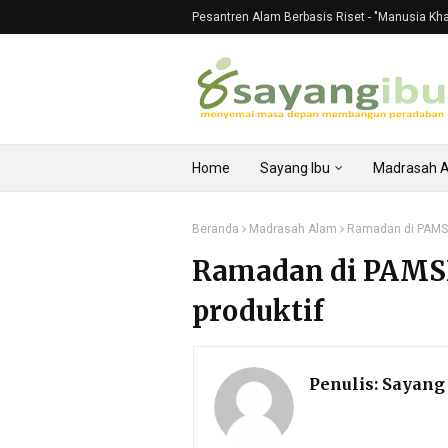
Pesantren Alam Berbasis Riset - "Manusia Khali
Home
Sayang Ibu
Madrasah 
Beranda
Madrasah Alam
Ramadan di PAMSI 
Ramadan di PAMSI 
produktif
Penulis:
Sayang 