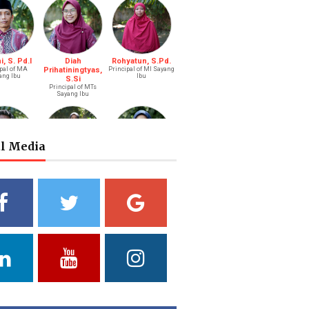
, S. Pd.I
Diah
Rohyatun, S.Pd.
pal of MA
Prihatiningtyas,
Principal of MI Sayang
ang Ibu
Ibu
S.Si
Principal of MTs
Sayang Ibu
al Media
s Bastari,
Ibtisyamah
Bintang Pratiwi,
.Li.
Hizam, M.Pd.
S.E.
ah (Boy)
Riayah (Girl)
Treasurer
a Putri
Yuliani, S.Pd
Fathul Hamdi, S.Si
ni, S.Pd.
Deputy of Head of
Deputy Head of
Curriculum MA
Curriculum MTs
ad of Public
ations