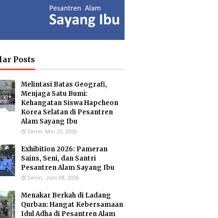
ia Isron
Kuswandi Sastra
Islam Hidayah,
di, S.Pd.
Nova,S.E.
S.Kom
y Head of
Deputy Head of
Administration
lar Posts
culum MI
Infrastructure
Coordinator & MA
Administration
Melintasi Batas Geografi,
Menjaga Satu Bumi:
Kehangatan Siswa Hapcheon
Korea Selatan di Pesantren
usmiati,
Yayuk Sundari, SE
Utami
Alam Sayang Ibu
.Si.
Food Quality Control
Suhariningsih, M.
Senin, Mei 25, 2026
onmental
Psi
 Specialists
Counselor
Exhibition 2026: Pameran
Sains, Seni, dan Santri
Pesantren Alam Sayang Ibu
Senin, Juni 08, 2026
Hartanto,
Maulana Malik
Menakar Berkah di Ladang
.Pd.
Irsyad, M.Pd
Qurban: Hangat Kebersamaan
ar Biology
Biology Teacher
cialist
Idul Adha di Pesantren Alam