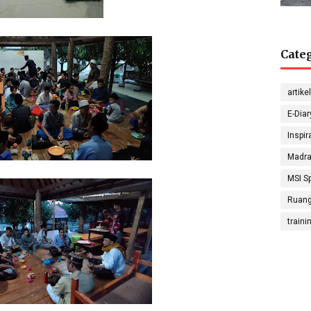
Cate
G
Sep
Sugon
artikel
Math
E-Diar
Inspir
Madra
Nada
MSI Sp
S
Physic
Ruang
traini
Hanif 
Sosiolo