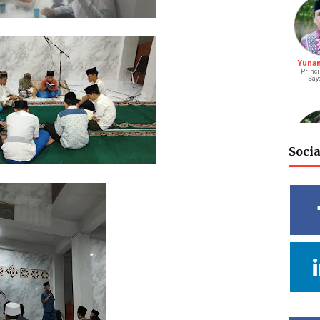
Yunani
Princi
Say
Soci
M. Bagu
S
Riay
Vidy
Cahya
Deputy He
Rel