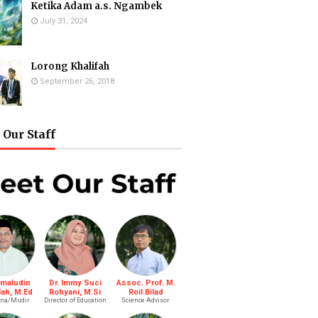
Ketika Adam a.s. Ngambek
July 31, 2024
Lorong Khalifah
September 26, 2018
Our Staff
amaludin
Dr. Immy Suci
Assoc. Prof. M.
lah, M.Ed
Rohyani, M.Si
Roil Bilad
na/Mudir
Director of Education
Science Advisor