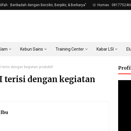
fah : Beribadah dengan Berzikir, Berpikir, & Berkarya"
☏ Humas : 081775246
Alam
Kebun Sains
Training Center
Kabar LSI
E
terisi dengan kegiatan produktif
Prof
terisi dengan kegiatan
Ibu