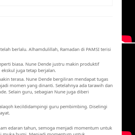
elah berlalu. Alhamdulillah, Ramadan di PAMSI terisi 
eperti biasa. Nune Dende justru makin produktif 
ekskul juga tetap berjalan. 
kin terasa. Nune Dende bergiliran mendapat tugas 
jadi momen yang dinanti. Setelahnya ada tarawih dan 
de. Selain guru, sebagian Nune juga diberi 
alaqoh kecildidampingi guru pembimbing. Diselingi 
ayat. 
alam edaran tahun, semoga menjadi momentum untuk 
di muka bumi. Menjadi momentum untuk 