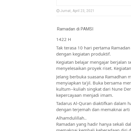
Jumat, April 23, 2021
Ramadan di PAMSI
1422 H
Tak terasa 10 hari pertama Ramadan t
dengan kegiatan produktif. 
Kegiatan belajar mengajar berjalan s
menyelesaikan proyek riset. Kegiatan 
Jelang berbuka suasana Ramadhan ma
menyiapkan ta'jil. Buka bersama men
kultum--kuliah singkat dari Nune Den
kepercayaan menjadi imam. 
Tadarus Al-Quran diaktifkan dalam h
dengan terjemah dan memaknai arti 
Alhamdulillah..
Ramadan yang hadir hanya sekali d
memaknai kembali keberadaan diri 