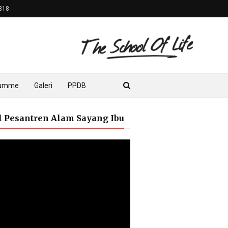
818
lumme
Galeri
PPDB
il Pesantren Alam Sayang Ibu