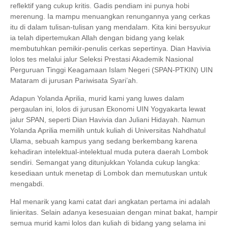
reflektif yang cukup kritis. Gadis pendiam ini punya hobi
merenung. Ia mampu menuangkan renungannya yang cerkas
itu di dalam tulisan-tulisan yang mendalam. Kita kini bersyukur
ia telah dipertemukan Allah dengan bidang yang kelak
membutuhkan pemikir-penulis cerkas sepertinya. Dian Havivia
lolos tes melalui jalur
Seleksi Prestasi Akademik Nasional
Perguruan Tinggi Keagamaan Islam Negeri (SPAN-PTKIN)
UIN
Mataram di jurusan Pariwisata Syari’ah.
Adapun Yolanda Aprilia, murid kami yang luwes dalam
pergaulan ini, lolos di jurusan Ekonomi UIN Yogyakarta lewat
jalur SPAN, seperti Dian Havivia dan Juliani Hidayah. Namun
Yolanda Aprilia memilih untuk kuliah di Universitas Nahdhatul
Ulama, sebuah kampus yang sedang berkembang karena
kehadiran intelektual-intelektual muda putera daerah Lombok
sendiri. Semangat yang ditunjukkan Yolanda cukup langka:
kesediaan untuk menetap di Lombok dan memutuskan untuk
mengabdi.
Hal menarik yang kami catat dari angkatan pertama ini adalah
linieritas. Selain adanya kesesuaian dengan minat bakat, hampir
semua murid kami lolos dan kuliah di bidang yang selama ini