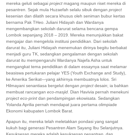
mereka geluti sebagai
project
magang maupun riset mereka di
pesantren. Sejak mula Huzaefah selalu sibuk dengan
project
kesenian dan dilatih secara khusus oleh seniman bubur kertas
bernama Pak THeo. Juliani Hidayah dan Wardanya
mengembangkan sekolah darurat selama bencana gempa
Lombok sepanjang 2018 – 2019. Mereka menunjukkan bakat
mengajar dan mengelola institusi pendidikan. Dari sekolah
darurat itu, Juliani Hidayah menemukan dirinya begitu berbakat
menjadi guru TK, sedangkan pengalaman dengan sekolah
darurat itu mempengaruhi Wardanya Najefa Asha untuk
mengangkat tema pendidikan di dalam essaynya saat melamar
beasiswa pertukaran pelajar YES
(Youth Exchange and Study),
ke Amerika Serikat―yang akhirnya membuatnya lolos. Sri
Hilmayani senantiasa bergelut dengan
project
desain; ia bahkan
membuat rancangan
eco-masjid
. Dian Havivia pernah menekuni
project eco-print
dan pendampingan ekowisata. Sedangkan
Yolanda Aprilia pernah mendapat juara pertama olimpiade
Ekonomi kabupaten Lombok Barat.
Apapun itu, mereka telah meletakkan pondasi yang sangat
kukuh bagi generasi Pesantren Alam Sayang Ibu Selanjutnya.
Kesuksesan mereka adalah kesuksesan pesantren, dan