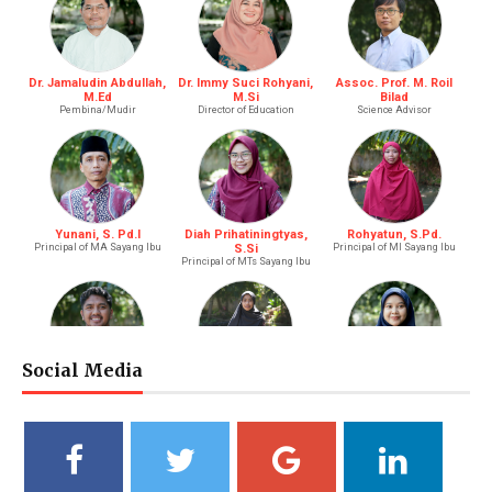
Dr. Jamaludin Abdullah,
Dr. Immy Suci Rohyani,
Assoc. Prof. M. Roil
M.Ed
M.Si
Bilad
Pembina/Mudir
Director of Education
Science Advisor
Yunani, S. Pd.I
Diah Prihatiningtyas,
Rohyatun, S.Pd.
Principal of MA Sayang Ibu
S.Si
Principal of MI Sayang Ibu
Principal of MTs Sayang Ibu
Social Media
M. Bagus Bastari, S.Li.
Ibtisyamah Hizam, M.Pd.
Bintang Pratiwi, S.E.
Riayah (Boy)
Riayah (Girl)
Treasurer