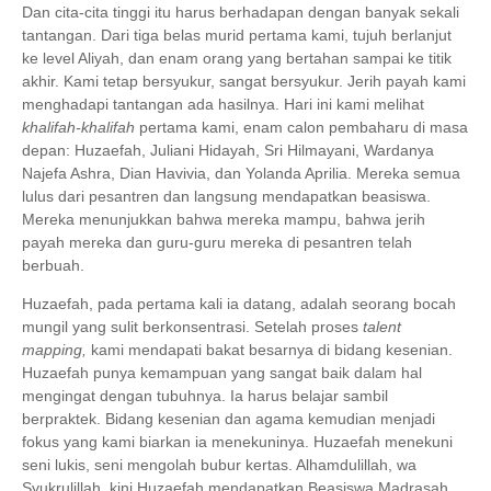
Dan cita-cita tinggi itu harus berhadapan dengan banyak sekali
tantangan. Dari tiga belas murid pertama kami, tujuh berlanjut
ke level Aliyah, dan enam orang yang bertahan sampai ke titik
akhir. Kami tetap bersyukur, sangat bersyukur. Jerih payah kami
menghadapi tantangan ada hasilnya. Hari ini kami melihat
khalifah-khalifah
pertama kami, enam calon pembaharu di masa
depan: Huzaefah, Juliani Hidayah, Sri Hilmayani, Wardanya
Najefa Ashra, Dian Havivia, dan Yolanda Aprilia. Mereka semua
lulus dari pesantren dan langsung mendapatkan beasiswa.
Mereka menunjukkan bahwa mereka mampu, bahwa jerih
payah mereka dan guru-guru mereka di pesantren telah
berbuah.
Huzaefah, pada pertama kali ia datang, adalah seorang bocah
mungil yang sulit berkonsentrasi. Setelah proses
talent
mapping,
kami mendapati bakat besarnya di bidang kesenian.
Huzaefah punya kemampuan yang sangat baik dalam hal
mengingat dengan tubuhnya. Ia harus belajar sambil
berpraktek. Bidang kesenian dan agama kemudian menjadi
fokus yang kami biarkan ia menekuninya. Huzaefah menekuni
seni lukis, seni mengolah bubur kertas. Alhamdulillah, wa
Syukrulillah, kini Huzaefah mendapatkan Beasiswa Madrasah