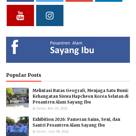
Vidya Putri Cahyani,
Yuliani, S.Pd
Fathul Hamdi, S.Si
S.Pd.
Deputy of Head of Curriculum
Deputy Head of Curriculum
MA
MTs
Deputy Head of Public
Relations
Hendria Isron Risandi,
Kuswandi Sastra
Islam Hidayah, S.Kom
S.Pd.
Nova,S.E.
Administration Coordinator &
MA Administration
Deputy Head of Curriculum MI
Deputy Head of Infrastructure
Popular Posts
Melintasi Batas Geografi, Menjaga Satu Bumi:
Eka Kusmiati, S.Si.
Yayuk Sundari, SE
Utami Suhariningsih, M.
Kehangatan Siswa Hapcheon Korea Selatan di
Environmental Chemistry
Food Quality Control
Psi
Pesantren Alam Sayang Ibu
Specialists
Counselor
Senin, Mei 25, 2026
Exhibition 2026: Pameran Sains, Seni, dan
Santri Pesantren Alam Sayang Ibu
Senin, Juni 08, 2026