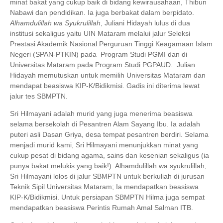
minat bakat yang cukup baik di bidang kewirausahaan, Thibun
Nabawi dan pendidikan. Ia juga berbakat dalam berpidato.
Alhamdulillah wa Syukrulillah
, Juliani Hidayah lulus di dua
institusi sekaligus yaitu UIN Mataram melalui jalur
Seleksi
Prestasi Akademik Nasional Perguruan Tinggi Keagamaan Islam
Negeri (SPAN-PTKIN) pada
Program Studi PGMI dan di
Universitas Mataram pada Program Studi PGPAUD.
Julian
Hidayah memutuskan untuk memilih Universitas Mataram dan
mendapat beasiswa KIP-K/Bidikmisi. Gadis ini diterima lewat
jalur tes SBMPTN.
Sri Hilmayani adalah murid yang juga menerima beasiswa
selama bersekolah di Pesantren Alam Sayang Ibu. Ia adalah
puteri asli Dasan Griya, desa tempat pesantren berdiri. Selama
menjadi murid kami, Sri Hilmayani menunjukkan minat yang
cukup pesat di bidang agama, sains dan kesenian sekaligus (ia
punya bakat melukis yang baik!). Alhamdulillah wa syukrulillah,
Sri Hilmayani lolos di jalur SBMPTN untuk berkuliah di jurusan
Teknik Sipil Universitas Mataram; Ia mendapatkan beasiswa
KIP-K/Bidikmisi. Untuk persiapan SBMPTN Hilma juga sempat
mendapatkan beasiswa Perintis Rumah Amal Salman ITB.