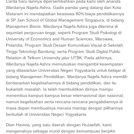
Cerita haru lainnya dipersembahkan pada kami oleh ananda
Wardanya Najefa Ashra. Gadis pandai yang datang dari Kota
Mataram ini mendapatkan beasiswa 80% biaya pendidikannya
di SP Jain School of Global Management
Singapura, di bidang
Manajemen Bisnis. Wardanya Najefa Ashra juga diterima di
sejumlah perguruan tinggi, seperti Program Studi Psikologi di
University of Economics and Human Sciences, Warsawa,
Polandia; Program Studi Desain Komunikasi Visual di Sekolah
Tinggi Teknologi Bandung; serta Program Studi Digital Public
Relation di Telkom University jalur UTBK. Pada akhirnya,
Wardanya Najefa Ashra memutuskan mengambil kesempatan
yang ditawarkan Universitas Negeri Yogyakarta untuk belajar di
bidang Manajemen Pendidikan. Wardanya Najefa Ashra memilih
berdasarkan kegelisahannya di bidang pendidikan, dan itu
bukanlah masalah. Ia telah membuktikan dirinya mampu
menembus kampus-kampus besar internasional dan nasional,
namun kegelisahan serta rencana-rencana pengabdiannya di
masa depan membuatnya merasa mantap dengan pilihannya
berkuliah di Universitas Negeri Yogyakarta.
Dian Havivia, yang satu daerah dengan Huzaefah, kami
mengenalnya sebagai murid dengan kemampuan berpikir