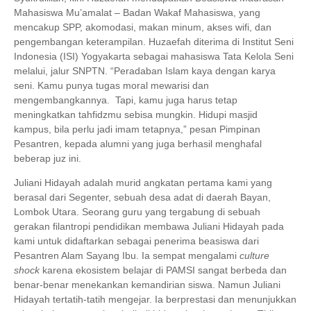
Mahasiswa Mu’amalat – Badan Wakaf Mahasiswa, yang
mencakup SPP, akomodasi, makan minum, akses wifi, dan
pengembangan keterampilan. Huzaefah diterima di Institut Seni
Indonesia (ISI) Yogyakarta sebagai mahasiswa Tata Kelola Seni
melalui, jalur SNPTN. “Peradaban Islam kaya dengan karya
seni. Kamu punya tugas moral mewarisi dan
mengembangkannya.
Tapi, kamu juga harus tetap
meningkatkan tahfidzmu sebisa mungkin. Hidupi masjid
kampus, bila perlu jadi imam tetapnya,” pesan Pimpinan
Pesantren, kepada alumni yang juga berhasil menghafal
beberap juz ini.
Juliani Hidayah adalah murid angkatan pertama kami yang
berasal dari Segenter, sebuah desa adat di daerah Bayan,
Lombok Utara. Seorang guru yang tergabung di sebuah
gerakan filantropi pendidikan membawa Juliani Hidayah pada
kami untuk didaftarkan sebagai penerima beasiswa dari
Pesantren Alam Sayang Ibu. Ia sempat mengalami
culture
shock
karena ekosistem belajar di PAMSI sangat berbeda dan
benar-benar menekankan kemandirian siswa. Namun Juliani
Hidayah tertatih-tatih mengejar. Ia berprestasi dan menunjukkan