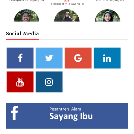
Principal of MA Sayang Ibu
S.Si
Principal of MI Sayang Ibu
Principal of MTs Sayang Ibu
Social Media
M. Bagus Bastari, S.Li.
Ibtisyamah Hizam, M.Pd.
Bintang Pratiwi, S.E.
Riayah (Boy)
Riayah (Girl)
Treasurer
Vidya Putri Cahyani,
Yuliani, S.Pd
Fathul Hamdi, S.Si
S.Pd.
Deputy of Head of Curriculum
Deputy Head of Curriculum
MA
MTs
Deputy Head of Public
Relations
Hendria Isron Risandi,
Kuswandi Sastra
Islam Hidayah, S.Kom
S.Pd.
Nova,S.E.
Administration Coordinator &
MA Administration
Deputy Head of Curriculum MI
Deputy Head of Infrastructure