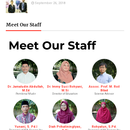
September 26, 2018
Meet Our Staff
Dr. Jamaludin Abdullah,
Dr. Immy Suci Rohyani,
Assoc. Prof. M. Roil
M.Ed
M.Si
Bilad
Pembina/Mudir
Director of Education
Science Advisor
Yunani, S. Pd.I
Diah Prihatiningtyas,
Rohyatun, S.Pd.