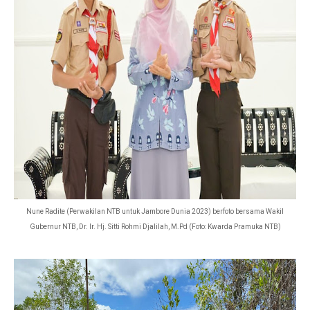
Nune Radite (Perwakilan NTB untuk Jambore Dunia 2023) berfoto bersama Wakil
Gubernur NTB, Dr. Ir. Hj. Sitti Rohmi Djalilah, M.Pd (Foto: Kwarda Pramuka NTB)