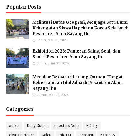
Popular Posts
Melintasi Batas Geografi, Menjaga Satu Bumi:
Eka Kusmiati, S.Si.
Yayuk Sundari, SE
Utami Suhariningsih, M.
Kehangatan Siswa Hapcheon Korea Selatan di
Environmental Chemistry
Food Quality Control
Psi
Pesantren Alam Sayang Ibu
Specialists
Counselor
Senin, Mei 25, 2026
Exhibition 2026: Pameran Sains, Seni, dan
Santri Pesantren Alam Sayang Ibu
Senin, Juni 08, 2026
Priyo Hartanto, M.Pd.
Maulana Malik Irsyad,
Molecular Biology Specialist
M.Pd
Menakar Berkah di Ladang Qurban: Hangat
Biology Teacher
Kebersamaan Idul Adha di Pesantren Alam
Sayang Ibu
Jumat, Mei 22, 2026
Categories
Gufron Septiahadi
Kirania Ramara Insani,
Sugondo S.Si.
S.Mat
Math Teacher
Math Teacher
artikel
Diary Quran
Directors Note
E-Diary
ekstrakurikuler
Galeri
Info LSI
Inspirasi
Kabar LSI