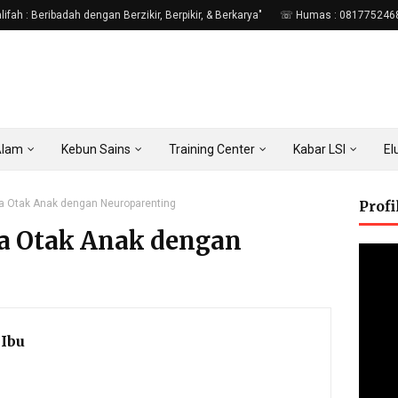
fah : Beribadah dengan Berzikir, Berpikir, & Berkarya"
☏ Humas : 081775246
Alam
Kebun Sains
Training Center
Kabar LSI
E
ja Otak Anak dengan Neuroparenting
Prof
ja Otak Anak dengan
Ibu