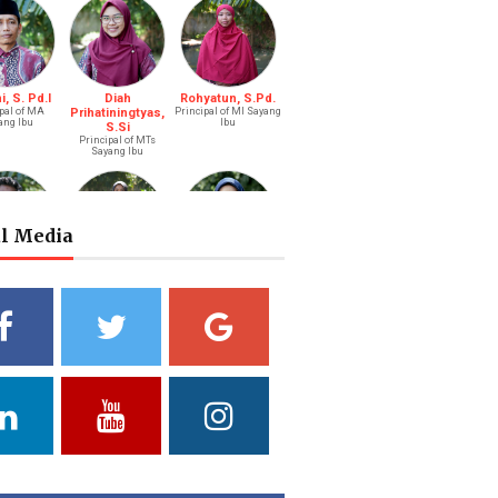
, S. Pd.I
Diah
Rohyatun, S.Pd.
pal of MA
Prihatiningtyas,
Principal of MI Sayang
ang Ibu
Ibu
S.Si
Principal of MTs
Sayang Ibu
al Media
s Bastari,
Ibtisyamah
Bintang Pratiwi,
.Li.
Hizam, M.Pd.
S.E.
ah (Boy)
Riayah (Girl)
Treasurer
a Putri
Yuliani, S.Pd
Fathul Hamdi, S.Si
ni, S.Pd.
Deputy of Head of
Deputy Head of
Curriculum MA
Curriculum MTs
ad of Public
ations