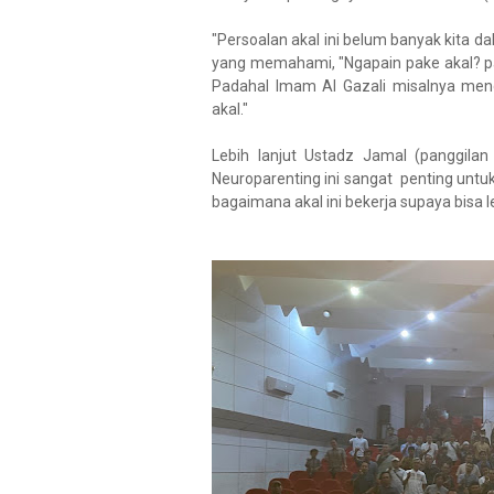
"Persoalan akal ini belum banyak kita d
yang memahami, "Ngapain pake akal? pake
Padahal Imam Al Gazali misalnya m
akal."
Lebih lanjut Ustadz Jamal (panggil
Neuroparenting ini sangat penting unt
bagaimana akal ini bekerja supaya bi