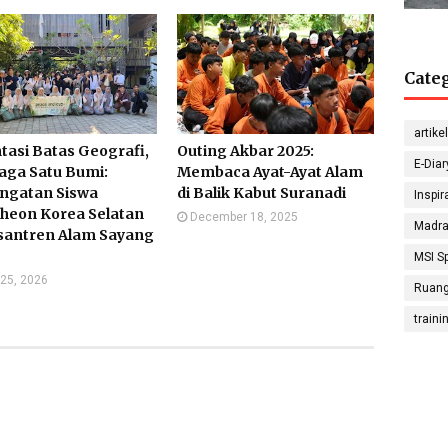
Cate
G
Sep
Sugon
artikel
Math
tasi Batas Geografi,
Outing Akbar 2025:
E-Diar
aga Satu Bumi:
Membaca Ayat-Ayat Alam
ngatan Siswa
di Balik Kabut Suranadi
Inspir
heon Korea Selatan
December 18, 2025
Madra
esantren Alam Sayang
Nada
MSI Sp
S
Physic
25, 2026
Ruang
traini
Hanif 
Sosiolo