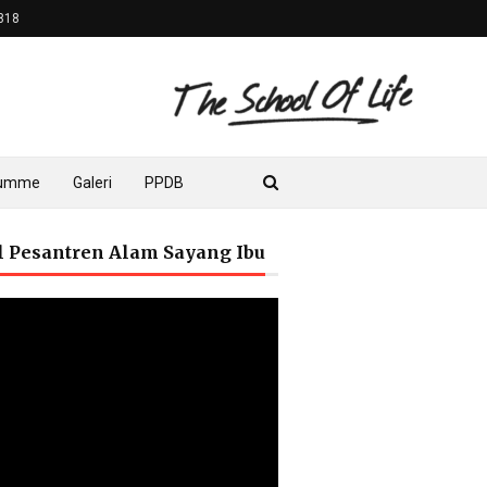
818
lumme
Galeri
PPDB
il Pesantren Alam Sayang Ibu