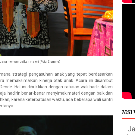
edang menyampaikan materi (Foto: Elumme)
imana strategi pengasuhan anak yang tepat berdasarkan
cara memaksimalkan kinerja otak anak. Acara ini disambut
Dende. Hal ini dibuktikan dengan ratusan wali hadir dalam
 saja, hadirin benar-benar menyimak materi dengan baik dan
ahkan, karena keterbatasan waktu, ada beberapa wali santri
rtanya.
MSI 
Ja