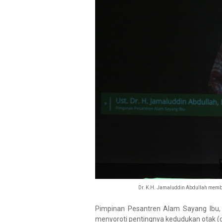
Dr. K.H. Jamaluddin Abdullah memb
Pimpinan Pesantren Alam Sayang Ibu, 
menyoroti pentingnya kedudukan otak (da