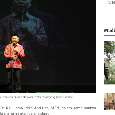
be
Mudi
erikan sambutan dalam acara Neuroparenting (Foto: Elumme)
Dr. K.H. Jamaluddin Abdullah, M.Ed., dalam sambutannya
lam hal ini akal) dalam Islam,