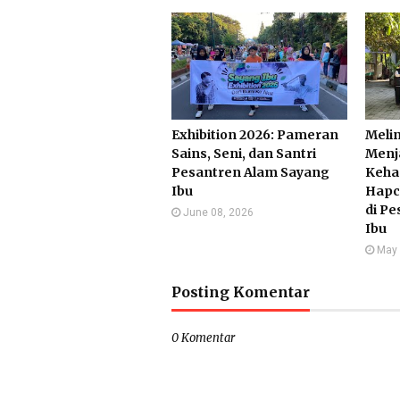
Exhibition 2026: Pameran
Melin
Sains, Seni, dan Santri
Menj
Pesantren Alam Sayang
Keha
Ibu
Hapc
di P
June 08, 2026
Ibu
May 
Posting Komentar
0 Komentar