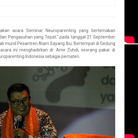
akan acara Seminar Neuroparenting yang bertemakan
k dan Pengasuhan yang Tepat." pada tanggal 21 September
ali murid Pesantren Alam Sayang Ibu. Bertempat di Gedung
acara ini menghadirkan dr. Amir Zuhdi, seorang pakar di
uroparenting Indonesia sebagai pemateri.