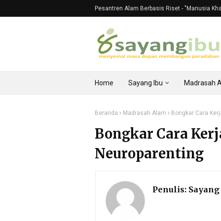
Pesantren Alam Berbasis Riset - "Manusia Khali
Home
Sayang Ibu
Madrasah 
Beranda
Madrasah Alam
Bongkar Cara Ker
Bongkar Cara Ker
Neuroparenting
Penulis:
Sayang 