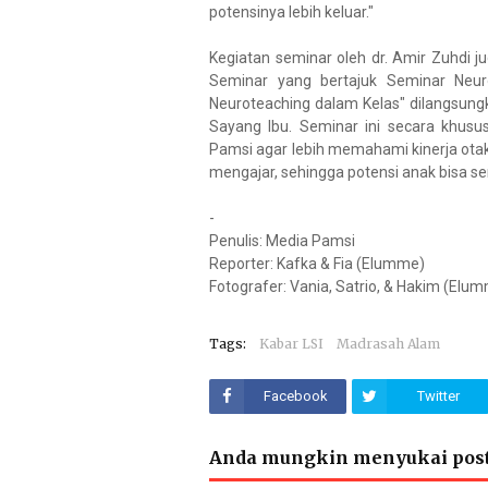
potensinya lebih keluar."
Kegiatan seminar oleh dr. Amir Zuhdi 
Seminar yang bertajuk Seminar Neuro
Neuroteaching dalam Kelas" dilangsun
Sayang Ibu. Seminar ini secara khusu
Pamsi agar lebih memahami kinerja ota
mengajar, sehingga potensi anak bisa s
-
Penulis: Media Pamsi
Reporter: Kafka & Fia (Elumme)
Fotografer: Vania, Satrio, & Hakim (Elu
Tags:
Kabar LSI
Madrasah Alam
Facebook
Twitter
Anda mungkin menyukai post