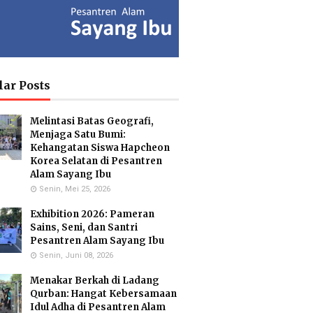
ia Isron
Kuswandi Sastra
Islam Hidayah,
di, S.Pd.
Nova,S.E.
S.Kom
y Head of
Deputy Head of
Administration
lar Posts
culum MI
Infrastructure
Coordinator & MA
Administration
Melintasi Batas Geografi,
Menjaga Satu Bumi:
Kehangatan Siswa Hapcheon
Korea Selatan di Pesantren
usmiati,
Yayuk Sundari, SE
Utami
Alam Sayang Ibu
.Si.
Food Quality Control
Suhariningsih, M.
Senin, Mei 25, 2026
onmental
Psi
 Specialists
Counselor
Exhibition 2026: Pameran
Sains, Seni, dan Santri
Pesantren Alam Sayang Ibu
Senin, Juni 08, 2026
Hartanto,
Maulana Malik
Menakar Berkah di Ladang
.Pd.
Irsyad, M.Pd
Qurban: Hangat Kebersamaan
ar Biology
Biology Teacher
cialist
Idul Adha di Pesantren Alam