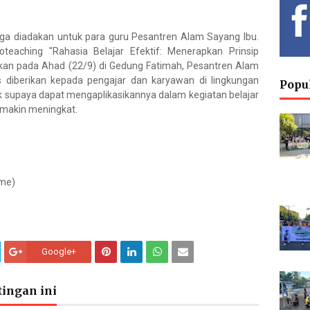
juga diadakan untuk para guru Pesantren Alam Sayang Ibu.
teaching "Rahasia Belajar Efektif: Menerapkan Prinsip
Hendr
gkan pada Ahad (22/9) di Gedung Fatimah, Pesantren Alam
Risan
Deput
s diberikan kepada pengajar dan karyawan di lingkungan
Popu
Curri
k supaya dapat mengaplikasikannya dalam kegiatan belajar
emakin meningkat.
Eka K
S
mme)
Envir
Chemistry
Google+
Priyo 
M
ingan ini
Molecul
Spe