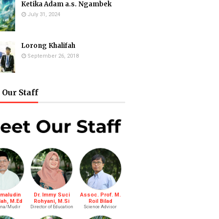
Ketika Adam a.s. Ngambek
July 31, 2024
Lorong Khalifah
September 26, 2018
Our Staff
amaludin
Dr. Immy Suci
Assoc. Prof. M.
lah, M.Ed
Rohyani, M.Si
Roil Bilad
na/Mudir
Director of Education
Science Advisor