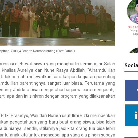
Yunani
Princi
Say
pinan, Guru, & Peserta Neuroparenting (Foto: Pamsi)
resiasi oleh wali siswa yang menghadiri seminar ini. Salah
Soci
e Khalisa Aureliya dan Nune Rasya Abdilah, "Alhamdulillah
 tidak pernah melewatkan satu kalipun kegiatan parenting
M. Bagu
S
mdulillah parentingnya sangat luar biasa. Terutama yang
Riay
renting. Jadi kita bisa mengetahui bagaima cara mengasuh,
erti apa dan ini sinkron dengan program yang dilaksanakan
fki Prasetyo, Wali dari Nune Yusuf Ilmi Rizki memberikan
Vidy
ikan pengetahuan yang baru buat orang siswa, bisa lebih
Cahya
Deputy He
dunianya sendiri, istilahnya jadi kita orang tua bisa lebih
Rel
ntu anak kita untuk mencapai apa yang dia pingin supaya