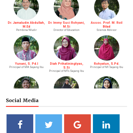
Dr. Jamaludin Abdullah,
Dr. Immy Suci Rohyani,
Assoc. Prof. M. Roil
M.Ed
M.Si
Bilad
Pembina/Mudir
Director of Education
Science Advisor
Yunani, S. Pd.I
Diah Prihatiningtyas,
Rohyatun, S.Pd.
Principal of MA Sayang Ibu
S.Si
Principal of MI Sayang Ibu
Principal of MTs Sayang Ibu
Social Media
M. Bagus Bastari, S.Li.
Ibtisyamah Hizam, M.Pd.
Bintang Pratiwi, S.E.
Riayah (Boy)
Riayah (Girl)
Treasurer