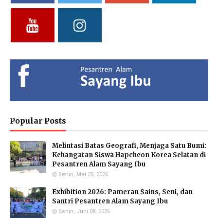
Vidya Putri Cahyani,
Yuliani, S.Pd
Fathul Hamdi, S.Si
S.Pd.
Deputy of Head of Curriculum
Deputy Head of Curriculum
MA
MTs
Deputy Head of Public
Relations
Hendria Isron Risandi,
Kuswandi Sastra
Islam Hidayah, S.Kom
S.Pd.
Nova,S.E.
Administration Coordinator &
MA Administration
Deputy Head of Curriculum MI
Deputy Head of Infrastructure
Popular Posts
Melintasi Batas Geografi, Menjaga Satu Bumi:
Eka Kusmiati, S.Si.
Yayuk Sundari, SE
Utami Suhariningsih, M.
Kehangatan Siswa Hapcheon Korea Selatan di
Environmental Chemistry
Food Quality Control
Psi
Pesantren Alam Sayang Ibu
Specialists
Counselor
Senin, Mei 25, 2026
Exhibition 2026: Pameran Sains, Seni, dan
Santri Pesantren Alam Sayang Ibu
Senin, Juni 08, 2026