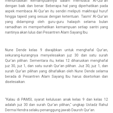
menuntaskan kemampuannya dalam membaca Al-Qur'an
dengan baik dan benar. Beberapa hal yang diperhatikan pada
aspek membaca Al-Qur'an itu sendiri meliputi makhrajul huruf
hingga tajwid yang sesuai dengan ketentuan. Tasmi' Al-Qur'an
yang didampingi oleh guru-guru halaqoh selama bulan
ramadhan ini memperhatikan kemampuan setiap santri yang
nantinya akan lulus dari Pesantren Alam Sayang Ibu.
Nune Dende kelas 9 diwajibkan untuk menghafal Qur'an,
sekurang-kurangnya menyelesaikan juz 30 dan satu surah
Qur'an pilihan. Sementara itu, kelas 12 diharuskan menghafal
juz 30, juz 1, dan satu surah Qur'an pilihan. Juz 30, juz 1, dan
surah Qur'an pilihan yang dihafalkan oleh Nune Dende selama
berada di Pesantren Alam Sayang Ibu harus disetorkan dan
diselesaikan.
"Kalau di PAMSI, syarat kelulusan anak kelas 9 dan kelas 12
adalah juz 30 dan surah Qur'an pilihan," ungkap Ustadz Rahul
Derma Hendra selaku penanggung jawab Dauroh Qur'an.