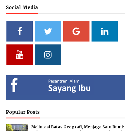
Social Media
M. Bagus Bastari, S.Li.
Ibtisyamah Hizam, M.Pd.
Bintang Pratiwi, S.E.
Riayah (Boy)
Riayah (Girl)
Treasurer
Vidya Putri Cahyani,
Yuliani, S.Pd
Fathul Hamdi, S.Si
S.Pd.
Deputy of Head of Curriculum
Deputy Head of Curriculum
MA
MTs
Deputy Head of Public
Relations
Hendria Isron Risandi,
Kuswandi Sastra
Islam Hidayah, S.Kom
S.Pd.
Nova,S.E.
Administration Coordinator &
MA Administration
Deputy Head of Curriculum MI
Deputy Head of Infrastructure
Popular Posts
Melintasi Batas Geografi, Menjaga Satu Bumi: