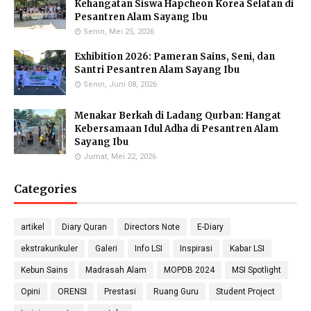
Eka Kusmiati, S.Si.
Yayuk Sundari, SE
Utami Suhariningsih, M.
Kehangatan Siswa Hapcheon Korea Selatan di
Environmental Chemistry
Food Quality Control
Psi
Pesantren Alam Sayang Ibu
Specialists
Counselor
Senin, Mei 25, 2026
Exhibition 2026: Pameran Sains, Seni, dan
Santri Pesantren Alam Sayang Ibu
Senin, Juni 08, 2026
Priyo Hartanto, M.Pd.
Maulana Malik Irsyad,
Molecular Biology Specialist
M.Pd
Menakar Berkah di Ladang Qurban: Hangat
Biology Teacher
Kebersamaan Idul Adha di Pesantren Alam
Sayang Ibu
Jumat, Mei 22, 2026
Categories
Gufron Septiahadi
Kirania Ramara Insani,
Sugondo S.Si.
S.Mat
Math Teacher
Math Teacher
artikel
Diary Quran
Directors Note
E-Diary
ekstrakurikuler
Galeri
Info LSI
Inspirasi
Kabar LSI
Kebun Sains
Madrasah Alam
MOPDB 2024
MSI Spotlight
Nada Khalid, S.Pd.
Nika Ropiatningsuari,
Didit Sukmana, S.Pd
Opini
ORENSI
Prestasi
Ruang Guru
Student Project
Physics Teacher
M.Sc.
Anthropology & Geography
Teacher
Laboratory