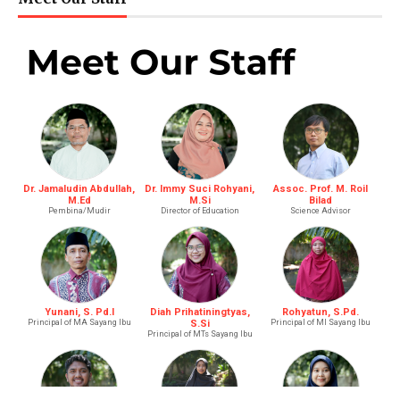
Dr. Jamaludin Abdullah,
Dr. Immy Suci Rohyani,
Assoc. Prof. M. Roil
M.Ed
M.Si
Bilad
Pembina/Mudir
Director of Education
Science Advisor
Yunani, S. Pd.I
Diah Prihatiningtyas,
Rohyatun, S.Pd.
Principal of MA Sayang Ibu
S.Si
Principal of MI Sayang Ibu
Principal of MTs Sayang Ibu