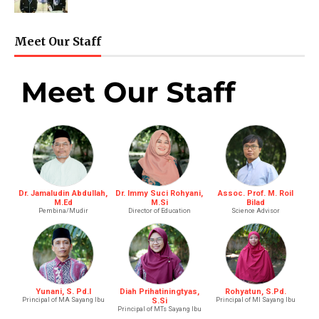
Meet Our Staff
Dr. Jamaludin Abdullah,
Dr. Immy Suci Rohyani,
Assoc. Prof. M. Roil
M.Ed
M.Si
Bilad
Pembina/Mudir
Director of Education
Science Advisor
Yunani, S. Pd.I
Diah Prihatiningtyas,
Rohyatun, S.Pd.
Principal of MA Sayang Ibu
S.Si
Principal of MI Sayang Ibu
Principal of MTs Sayang Ibu