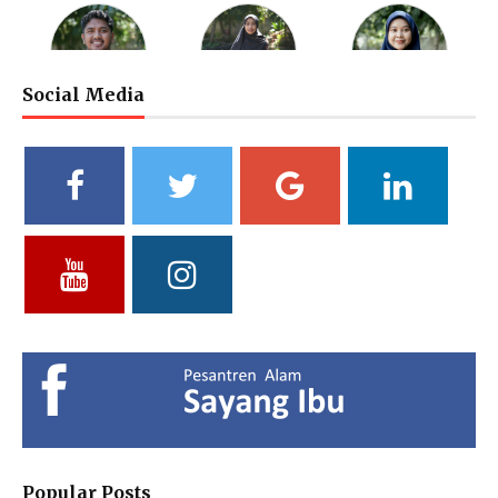
Social Media
M. Bagus Bastari, S.Li.
Ibtisyamah Hizam, M.Pd.
Bintang Pratiwi, S.E.
Riayah (Boy)
Riayah (Girl)
Treasurer
Vidya Putri Cahyani,
Yuliani, S.Pd
Fathul Hamdi, S.Si
S.Pd.
Deputy of Head of Curriculum
Deputy Head of Curriculum
MA
MTs
Deputy Head of Public
Relations
Hendria Isron Risandi,
Kuswandi Sastra
Islam Hidayah, S.Kom
S.Pd.
Nova,S.E.
Administration Coordinator &
MA Administration
Deputy Head of Curriculum MI
Deputy Head of Infrastructure
Popular Posts