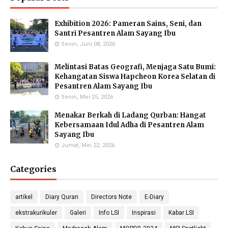
Exhibition 2026: Pameran Sains, Seni, dan
Eka Kusmiati, S.Si.
Yayuk Sundari, SE
Utami Suhariningsih, M.
Santri Pesantren Alam Sayang Ibu
Environmental Chemistry
Food Quality Control
Psi
Specialists
Senin, Juni 08, 2026
Counselor
Melintasi Batas Geografi, Menjaga Satu Bumi:
Kehangatan Siswa Hapcheon Korea Selatan di
Pesantren Alam Sayang Ibu
Senin, Mei 25, 2026
Priyo Hartanto, M.Pd.
Maulana Malik Irsyad,
Molecular Biology Specialist
M.Pd
Menakar Berkah di Ladang Qurban: Hangat
Biology Teacher
Kebersamaan Idul Adha di Pesantren Alam
Sayang Ibu
Jumat, Mei 22, 2026
Categories
Gufron Septiahadi
Kirania Ramara Insani,
Sugondo S.Si.
S.Mat
Math Teacher
Math Teacher
artikel
Diary Quran
Directors Note
E-Diary
ekstrakurikuler
Galeri
Info LSI
Inspirasi
Kabar LSI