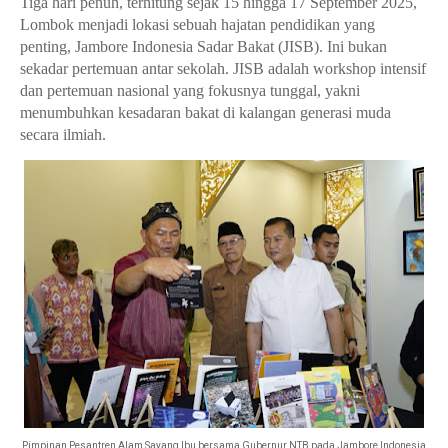
​Tiga hari penuh, terhitung sejak 15 hingga 17 September 2025,
Lombok menjadi lokasi sebuah hajatan pendidikan yang
penting, Jambore Indonesia Sadar Bakat (JISB). Ini bukan
sekadar pertemuan antar sekolah. JISB adalah workshop intensif
dan pertemuan nasional yang fokusnya tunggal, yakni
menumbuhkan kesadaran bakat di kalangan generasi muda
secara ilmiah.
Pimpinan Pesantren Alam Sayang Ibu bersama Gubernur NTB pada Jambore Indonesia