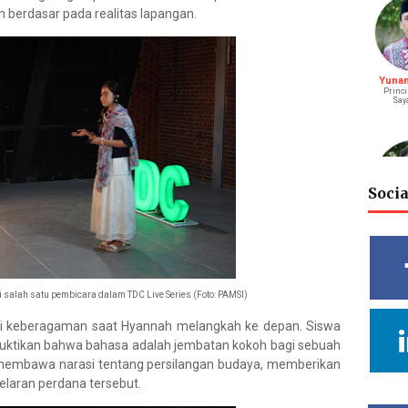
 berdasar pada realitas lapangan.
Yunani
Princi
Say
Soci
M. Bagu
S
Riay
 salah satu pembicara dalam TDC Live Series (Foto: PAMSI)
si keberagaman saat Hyannah melangkah ke depan. Siswa
embuktikan bahwa bahasa adalah jembatan kokoh bagi sebuah
Vidy
a membawa narasi tentang persilangan budaya, memberikan
Cahya
Deputy He
elaran perdana tersebut.
Rel