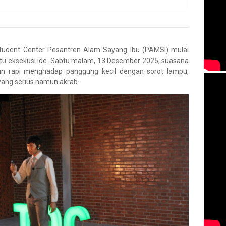
tudent Center Pesantren Alam Sayang Ibu (PAMSI) mulai
tu eksekusi ide. Sabtu malam, 13 Desember 2025, suasana
susun rapi menghadap panggung kecil dengan sorot lampu,
yang serius namun akrab.