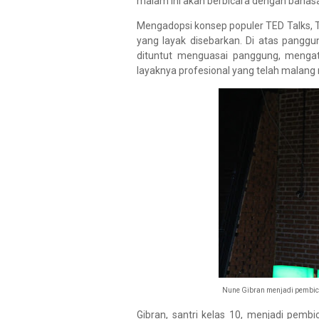
malam ini akan berbicara dengan bahasa 
Mengadopsi konsep populer TED Talks, T
yang layak disebarkan. Di atas panggu
dituntut menguasai panggung, mengat
layaknya profesional yang telah malang m
Nune Gibran menjadi pembica
Gibran, santri kelas 10, menjadi pem