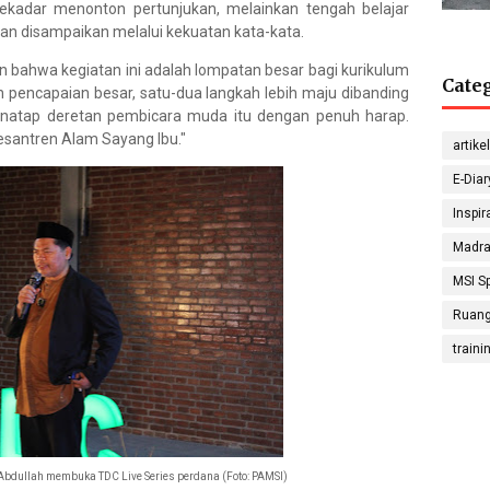
sekadar menonton pertunjukan, melainkan tengah belajar
n disampaikan melalui kekuatan kata-kata.
bahwa kegiatan ini adalah lompatan besar bagi kurikulum
Cate
lah pencapaian besar, satu-dua langkah lebih maju dibanding
G
 menatap deretan pembicara muda itu dengan penuh harap.
Sep
Sugon
 Pesantren Alam Sayang Ibu."
artikel
Math
E-Diar
Inspir
Madra
Nada
MSI Sp
S
Physic
Ruang
traini
Hanif 
Sosiolo
dullah membuka TDC Live Series perdana (Foto: PAMSI)