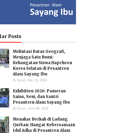
ia Isron
Kuswandi Sastra
Islam Hidayah,
di, S.Pd.
Nova,S.E.
S.Kom
y Head of
Deputy Head of
Administration
lar Posts
culum MI
Infrastructure
Coordinator & MA
Administration
Melintasi Batas Geografi,
Menjaga Satu Bumi:
Kehangatan Siswa Hapcheon
Korea Selatan di Pesantren
usmiati,
Yayuk Sundari, SE
Utami
Alam Sayang Ibu
.Si.
Food Quality Control
Suhariningsih, M.
Senin, Mei 25, 2026
onmental
Psi
 Specialists
Counselor
Exhibition 2026: Pameran
Sains, Seni, dan Santri
Pesantren Alam Sayang Ibu
Senin, Juni 08, 2026
Hartanto,
Maulana Malik
Menakar Berkah di Ladang
.Pd.
Irsyad, M.Pd
Qurban: Hangat Kebersamaan
ar Biology
Biology Teacher
cialist
Idul Adha di Pesantren Alam