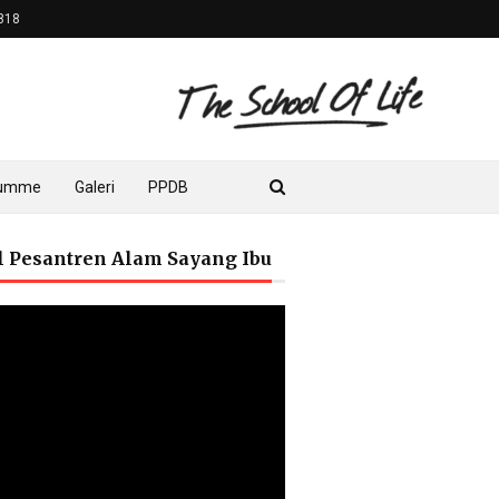
818
lumme
Galeri
PPDB
il Pesantren Alam Sayang Ibu