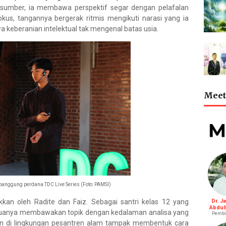
asumber, ia membawa perspektif segar dengan pelafalan
okus, tangannya bergerak ritmis mengikuti narasi yang ia
 keberanian intelektual tak mengenal batas usia.
Meet 
 panggung perdana TDC Live Series (Foto: PAMSI)
kkan oleh Radite dan Faiz. Sebagai santri kelas 12 yang
Dr. J
Abdul
eduanya membawakan topik dengan kedalaman analisa yang
Pembi
un di lingkungan pesantren alam tampak membentuk cara