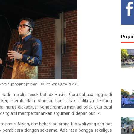
Hendr
Risan
Deput
Popu
Curri
Eka K
S
Envir
Chemistry
peaker
di panggung perdana TDC Live Series (Foto: PAMSI)
a hadir melalui sosok Ustadz Hakim. Guru bahasa Inggris di
aker, memberikan standar bagi anak didiknya tentang
l harus dieksekusi. Kehadirannya menjadi tolak ukur bagi
orang ahli mempertahankan argumen di depan publik.
Priyo 
M
a santri Aliyah, dan beberapa orang tua wali yang sempat
Molecul
Spe
rik pembicara dengan seksama. Ada rasa bangga sekaligus