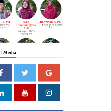
, S. Pd.I
Diah
Rohyatun, S.Pd.
pal of MA
Prihatiningtyas,
Principal of MI Sayang
ang Ibu
Ibu
S.Si
Principal of MTs
Sayang Ibu
al Media
s Bastari,
Ibtisyamah
Bintang Pratiwi,
.Li.
Hizam, M.Pd.
S.E.
ah (Boy)
Riayah (Girl)
Treasurer
a Putri
Yuliani, S.Pd
Fathul Hamdi, S.Si
ni, S.Pd.
Deputy of Head of
Deputy Head of
Curriculum MA
Curriculum MTs
ad of Public
ations