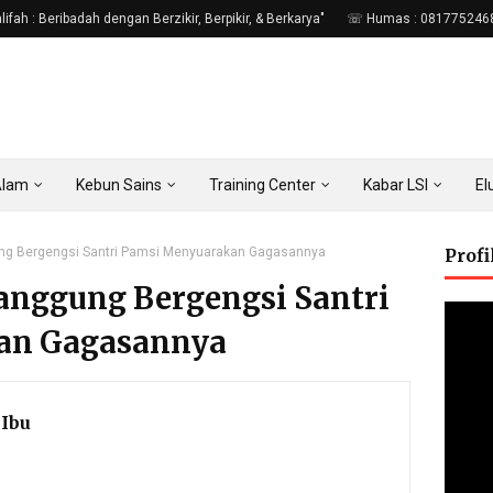
fah : Beribadah dengan Berzikir, Berpikir, & Berkarya"
☏ Humas : 081775246
Alam
Kebun Sains
Training Center
Kabar LSI
E
ung Bergengsi Santri Pamsi Menyuarakan Gagasannya
Prof
Panggung Bergengsi Santri
an Gagasannya
Ibu