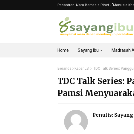
Pesantren Alam Berbasis Riset - "Manusia Khali
Home
Sayang Ibu
Madrasah 
Beranda
Kabar LSI
TDC Talk Series: Pangg
TDC Talk Series: 
Pamsi Menyuarak
Penulis:
Sayang 