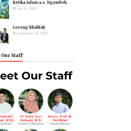
Ketika Adam a.s. Ngambek
July 31, 2024
Lorong Khalifah
September 26, 2018
Our Staff
amaludin
Dr. Immy Suci
Assoc. Prof. M.
lah, M.Ed
Rohyani, M.Si
Roil Bilad
na/Mudir
Director of Education
Science Advisor