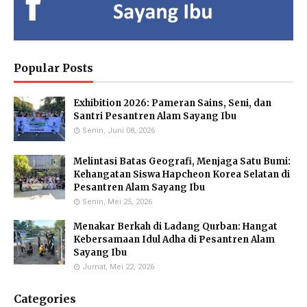
Hendria Isron Risandi,
Kuswandi Sastra
Islam Hidayah, S.Kom
S.Pd.
Nova,S.E.
Administration Coordinator &
MA Administration
Deputy Head of Curriculum MI
Deputy Head of Infrastructure
Popular Posts
Exhibition 2026: Pameran Sains, Seni, dan
Eka Kusmiati, S.Si.
Yayuk Sundari, SE
Utami Suhariningsih, M.
Santri Pesantren Alam Sayang Ibu
Environmental Chemistry
Food Quality Control
Psi
Specialists
Senin, Juni 08, 2026
Counselor
Melintasi Batas Geografi, Menjaga Satu Bumi:
Kehangatan Siswa Hapcheon Korea Selatan di
Pesantren Alam Sayang Ibu
Senin, Mei 25, 2026
Priyo Hartanto, M.Pd.
Maulana Malik Irsyad,
Molecular Biology Specialist
M.Pd
Menakar Berkah di Ladang Qurban: Hangat
Biology Teacher
Kebersamaan Idul Adha di Pesantren Alam
Sayang Ibu
Jumat, Mei 22, 2026
Categories
Gufron Septiahadi
Kirania Ramara Insani,