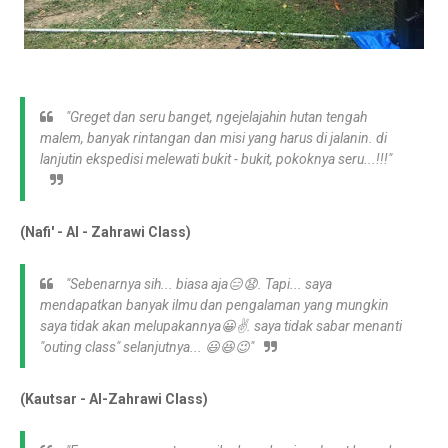
"Greget dan seru banget, ngejelajahin hutan tengah
malem, banyak rintangan dan misi yang harus di jalanin. di
lanjutin ekspedisi melewati bukit - bukit, pokoknya seru...!!!"
(Nafi' - Al - Zahrawi Class)
"Sebenarnya sih... biasa aja😑😧. Tapi... saya
mendapatkan banyak ilmu dan pengalaman yang mungkin
saya tidak akan melupakannya😀✌. saya tidak sabar menanti
"outing class" selanjutnya... 😃😆😉"
(Kautsar - Al-Zahrawi Class)