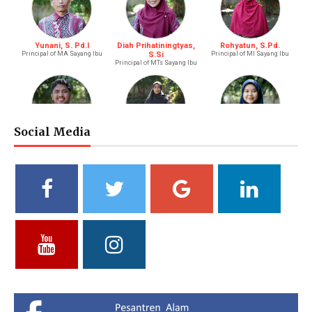
Yunani, S. Pd.I
Diah Prihatiningtyas,
Rohyatun, S.Pd.
Principal of MA Sayang Ibu
S.Si
Principal of MI Sayang Ibu
Principal of MTs Sayang Ibu
Social Media
M. Bagus Bastari, S.Li.
Ibtisyamah Hizam, M.Pd.
Bintang Pratiwi, S.E.
Riayah (Boy)
Riayah (Girl)
Treasurer
Vidya Putri Cahyani,
Yuliani, S.Pd
Fathul Hamdi, S.Si
S.Pd.
Deputy of Head of Curriculum
Deputy Head of Curriculum
MA
MTs
Deputy Head of Public
Relations