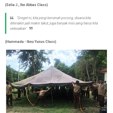
(Selia J., Ibn Abbas Class)
"Greget ni, kita pergi kerumah pocong, disana kita
diteriakin jadi makin takut, juga banyak misi yang harus kita
selesaikan"
(Hammada - Ibnu Yunus Class)