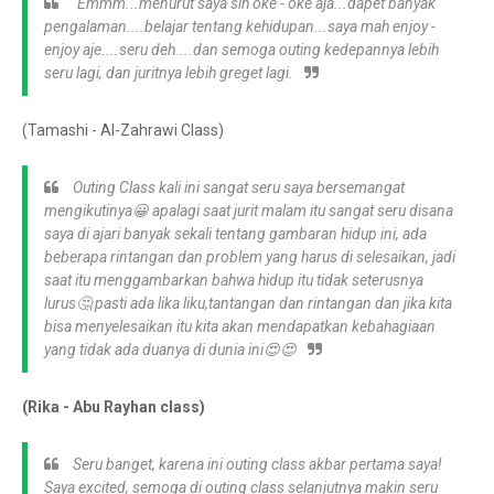
"Emmm...menurut saya sih oke - oke aja...dapet banyak
pengalaman....belajar tentang kehidupan...saya mah enjoy -
enjoy aje....seru deh....dan semoga outing kedepannya lebih
seru lagi, dan juritnya lebih greget lagi.
(Tamashi - Al-Zahrawi Class)
Outing Class kali ini sangat seru saya bersemangat
mengikutinya😀 apalagi saat jurit malam itu sangat seru disana
saya di ajari banyak sekali tentang gambaran hidup ini, ada
beberapa rintangan dan problem yang harus di selesaikan, jadi
saat itu menggambarkan bahwa hidup itu tidak seterusnya
lurus🤔 pasti ada lika liku,tantangan dan rintangan dan jika kita
bisa menyelesaikan itu kita akan mendapatkan kebahagiaan
yang tidak ada duanya di dunia ini😍😍
(Rika - Abu Rayhan class)
Seru banget, karena ini outing class akbar pertama saya!
Saya excited, semoga di outing class selanjutnya makin seru