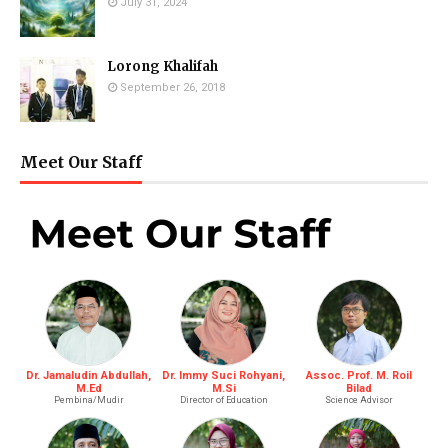
July 31, 2024
Lorong Khalifah
September 26, 2018
Meet Our Staff
Dr. Jamaludin Abdullah,
Dr. Immy Suci Rohyani,
Assoc. Prof. M. Roil
M.Ed
M.Si
Bilad
Pembina/Mudir
Director of Education
Science Advisor