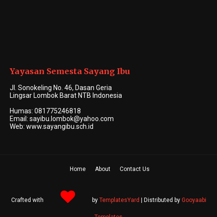
Khairul Atqiya, S.Pd.,
Fauzan Azizan, Lc.,
M.H.
M.H.I.
Arabic & Islamic Teacher
Islamic Religion Education
Yayasan Semesta Sayang Ibu
Teacher
Jl. Sonokeling No. 46, Dasan Geria
Lingsar Lombok Barat NTB Indonesia
Humas: 081775246818
Email: sayibu.lombok@yahoo.com
Haasyir Syarif, S.Pd.I.
Muhammad Ashuri, Q.H.
Nurul Zam Zami, S.Ag.
Web: www.sayangibu.sch.id
Arabic Language Specialist
Kitab Kuning Specialist
PAI Teacher (MI)
Home
About
Contact Us
Saptayadi, S.Pd.
Eta Sariyuliana, S.Pd.
Chusnul Alfiyah
Science Teacher (MI)
Administration & Content
Prasaliani, S.Pd., Gr
Creator (MI)
Math Teacher (MI)
Crafted with
by
TemplatesYard
| Distributed by
Gooyaabi